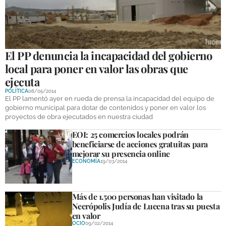
El PP denuncia la incapacidad del gobierno
local para poner en valor las obras que
ejecuta
POLÍTICA
08/05/2014
El PP lamentó ayer en rueda de prensa la incapacidad del equipo de
gobierno municipal para dotar de contenidos y poner en valor los
proyectos de obra ejecutados en nuestra ciudad
EOI: 25 comercios locales podrán
beneficiarse de acciones gratuitas para
mejorar su presencia online
ECONOMÍA
19/03/2014
Más de 1.500 personas han visitado la
Necrópolis Judía de Lucena tras su puesta
en valor
OCIO
09/02/2014