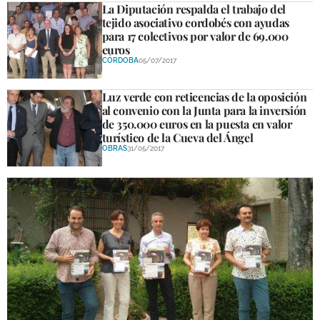
La Diputación respalda el trabajo del
tejido asociativo cordobés con ayudas
para 17 colectivos por valor de 69.000
euros
CÓRDOBA
05/07/2017
Luz verde con reticencias de la oposición
al convenio con la Junta para la inversión
de 350.000 euros en la puesta en valor
turístico de la Cueva del Ángel
OBRAS
31/05/2017