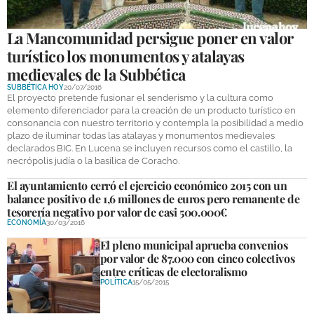
La Mancomunidad persigue poner en valor
turístico los monumentos y atalayas
medievales de la Subbética
SUBBÉTICA HOY
20/07/2016
El proyecto pretende fusionar el senderismo y la cultura como
elemento diferenciador para la creación de un producto turístico en
consonancia con nuestro territorio y contempla la posibilidad a medio
plazo de iluminar todas las atalayas y monumentos medievales
declarados BIC. En Lucena se incluyen recursos como el castillo, la
necrópolis judía o la basílica de Coracho.
El ayuntamiento cerró el ejercicio económico 2015 con un
balance positivo de 1,6 millones de euros pero remanente de
tesorería negativo por valor de casi 500.000€
ECONOMÍA
30/03/2016
El pleno municipal aprueba convenios
por valor de 87.000 con cinco colectivos
entre críticas de electoralismo
POLÍTICA
15/05/2015