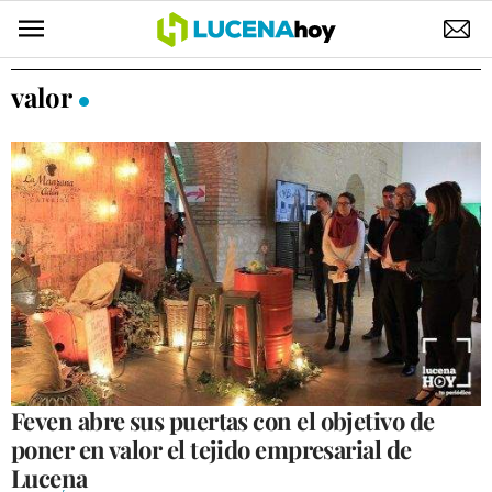
POLÍTICA
valor
AYUNTAMIENTO
ELECCIONES
SUCESOS
ECONOMÍA
DESARROLLO LOCAL
LUCENA EMPRESAS
OCIO
Feven abre sus puertas con el objetivo de
poner en valor el tejido empresarial de
COFRADÍAS
Lucena