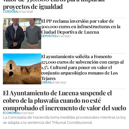
proyectos de igualdad
CÓRDOBA
27/02/2018
El PP reclama inversión por valor de
500.000 euros en infraestructuras en la
Ciudad Deportiva de Lucena
DEPORTES
16/11/2017
El ayuntamiento solicita a Fomento
125.000 euros de subvención con cargo al
1,5% Cultural para poner en valor el
conjunto arqueológico romano de Los
Tejares
OBRAS
17/08/2017
El Ayuntamiento de Lucena suspende el
cobro de la plusvalía cuando no esté
comprobado el incremento de valor del suelo
ECONOMÍA
21/07/2017
La Concejalía de Hacienda toma medidas provisionales mientras la ley
se adapta a la sentencia del Tribunal Constitucional