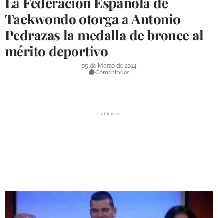
La Federación Española de
DEPORTES
Taekwondo otorga a Antonio
Pedrazas la medalla de bronce al
COMPETICIONES
mérito deportivo
DEPORTE BASE
05 de Marzo de 2014
OPINIÓN
Comentarios
VENTANA CIUDADANA
CÓRDOBA
PROVINCIA
SUBBÉTICA HOY
SALUD
OBRAS
NECROLÓGICAS