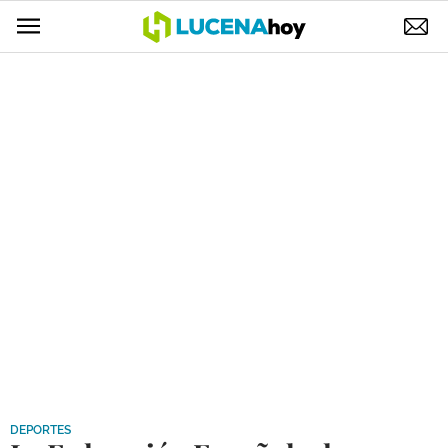
POLÍTICA
AYUNTAMIENTO
ELECCIONES
SUCESOS
ECONOMÍA
DESARROLLO LOCAL
LUCENA EMPRESAS
OCIO
COFRADÍAS
DEPORTES