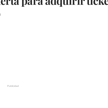
erta para adquirir tick
o