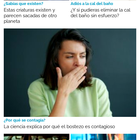
¿Sabías que existen?
Adiós a la cal del baño
Estas criaturas existen y
¿Y si pudieras eliminar la cal
parecen sacadas de otro
del baño sin esfuerzo?
planeta
¿Por qué se contagia?
La ciencia explica por qué el bostezo es contagioso