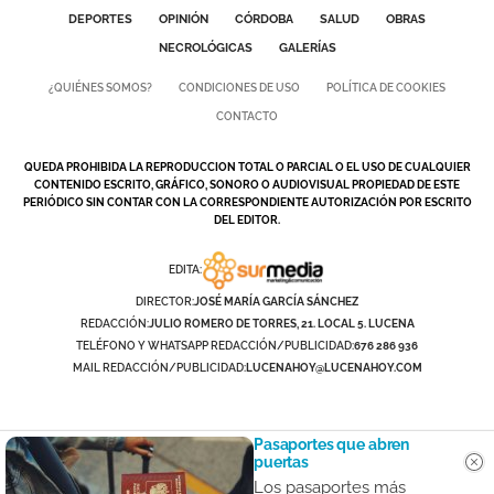
DEPORTES
OPINIÓN
CÓRDOBA
SALUD
OBRAS
NECROLÓGICAS
GALERÍAS
¿QUIÉNES SOMOS?
CONDICIONES DE USO
POLÍTICA DE COOKIES
CONTACTO
QUEDA PROHIBIDA LA REPRODUCCION TOTAL O PARCIAL O EL USO DE CUALQUIER
CONTENIDO ESCRITO, GRÁFICO, SONORO O AUDIOVISUAL PROPIEDAD DE ESTE
PERIÓDICO SIN CONTAR CON LA CORRESPONDIENTE AUTORIZACIÓN POR ESCRITO
DEL EDITOR.
EDITA:
DIRECTOR:
JOSÉ MARÍA GARCÍA SÁNCHEZ
REDACCIÓN:
JULIO ROMERO DE TORRES, 21. LOCAL 5. LUCENA
TELÉFONO Y WHATSAPP REDACCIÓN/PUBLICIDAD:
676 286 936
MAIL REDACCIÓN/PUBLICIDAD:
LUCENAHOY@LUCENAHOY.COM
Pasaportes que abren
puertas
Los pasaportes más