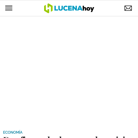
POLÍTICA
AYUNTAMIENTO
ELECCIONES
SUCESOS
ECONOMÍA
DESARROLLO LOCAL
LUCENA EMPRESAS
OCIO
COFRADÍAS
ECONOMÍA