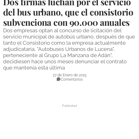
Dos firmas luchan por el servicio
DEPORTES
del bus urbano, que el consistorio
subvenciona con 90.000 anuales
COMPETICIONES
Dos empresas optan al concurso de licitación del
DEPORTE BASE
servicio municipal de autobús urbano, después de que
tanto el Consistorio como la empresa actualmente
OPINIÓN
adjudicataria, "Autobuses Urbanos de Lucena",
perteneciente al Grupo La Manzana de Adán",
VENTANA CIUDADANA
decidiesen hace unos meses denunciar el contrato
que mantenía esta última
CÓRDOBA
27 de Enero de 2015
Comentarios
PROVINCIA
SUBBÉTICA HOY
SALUD
OBRAS
NECROLÓGICAS