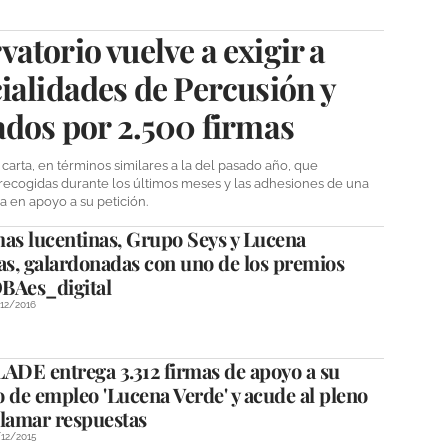
atorio vuelve a exigir a
ialidades de Percusión y
ados por 2.500 firmas
arta, en términos similares a la del pasado año, que
 recogidas durante los últimos meses y las adhesiones de una
 en apoyo a su petición.
mas lucentinas, Grupo Seys y Lucena
s, galardonadas con uno de los premios
Aes_digital
12/2016
DE entrega 3.312 firmas de apoyo a su
 de empleo 'Lucena Verde' y acude al pleno
clamar respuestas
12/2015