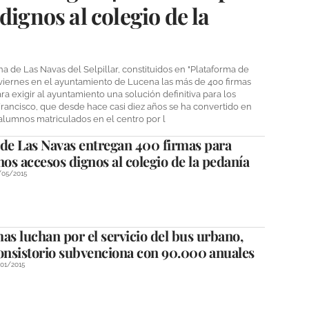
dignos al colegio de la
 de Las Navas del Selpillar, constituidos en "Plataforma de
 viernes en el ayuntamiento de Lucena las más de 400 firmas
 exigir al ayuntamiento una solución definitiva para los
 Francisco, que desde hace casi diez años se ha convertido en
alumnos matriculados en el centro por l
 de Las Navas entregan 400 firmas para
nos accesos dignos al colegio de la pedanía
/05/2015
as luchan por el servicio del bus urbano,
onsistorio subvenciona con 90.000 anuales
01/2015