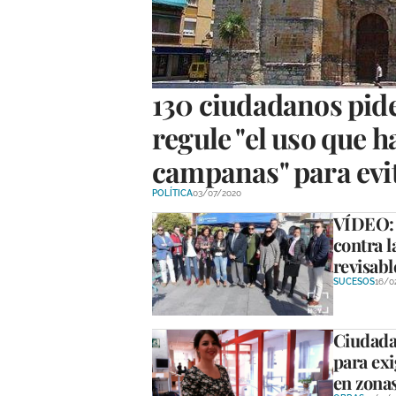
130 ciudadanos pid
regule "el uso que ha
campanas" para evit
POLÍTICA
03/07/2020
VÍDEO: 
contra l
revisabl
SUCESOS
16/0
Ciudada
para exi
en zonas