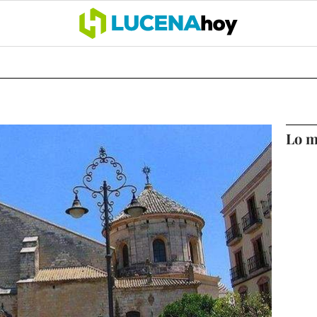
OCIO
COFRADÍAS
DEPORTES
OPINIÓN
CÓRDOBA
SALU
Lo m