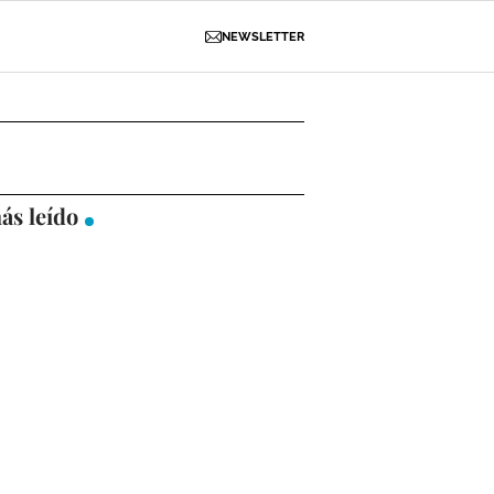
NEWSLETTER
D
OBRAS
NECROLÓGICAS
GALERÍAS
ás leído