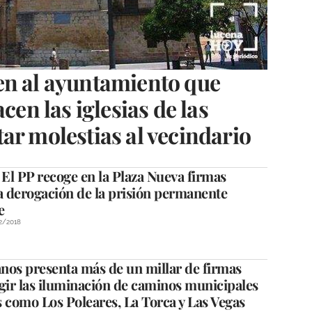
en al ayuntamiento que
cen las iglesias de las
ar molestias al vecindario
El PP recoge en la Plaza Nueva firmas
a derogación de la prisión permanente
e
2/2018
nos presenta más de un millar de firmas
gir las iluminación de caminos municipales
 como Los Poleares, La Torca y Las Vegas