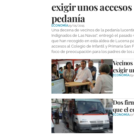
exigir unos accesos 
pedanía
ECONOMÍA
29/05/2015
Una decena de vecinos de la pedanía lucentina
Indignados de Las Navas", entregó el pasado
que han recogido en esta aldea de Lucena para
accesos al Colegio de Infantil y Primaria San
foco de preocupación para los padres de los 
Vecinos
exigir u
ECONOMÍA
29
Dos firm
que el c
ECONOMÍA
27/