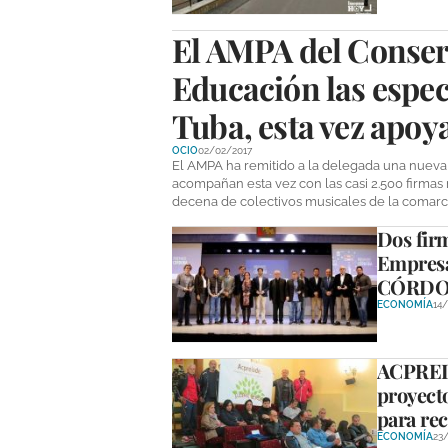
El AMPA del Conserv
Educación las espec
Tuba, esta vez apoy
OCIO
02/02/2017
El AMPA ha remitido a la delegada una nueva c
acompañan esta vez con las casi 2.500 firmas
decena de colectivos musicales de la comarca
Dos fir
Empresa
CÓRDOB
ECONOMÍA
14/
ACPRELA
proyecto
para re
ECONOMÍA
23/