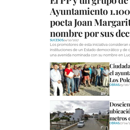
Ayuntamiento 1.100 
poeta Joan Margarit 
nombre por sus dec
SUCESOS
24/10/2017
Los promotores de esta iniciativa consideran 
instituciones de un Estado democrático y de
una avenida nominada con su nombre en Luc
Ciudada
el ayun
Los Pol
OBRAS
29/06/
Doscient
ubicació
metros 
OBRAS
27/04/2