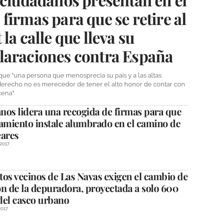
firmas para que se retire al
la calle que lleva su
laraciones contra España
que "una persona que menosprecia su país y a las altas
 derecho no es merecedor de tener el alto honor de contar con
ena".
nos lidera una recogida de firmas para que
tamiento instale alumbrado en el camino de
eares
2017
os vecinos de Las Navas exigen el cambio de
n de la depuradora, proyectada a solo 600
del casco urbano
017