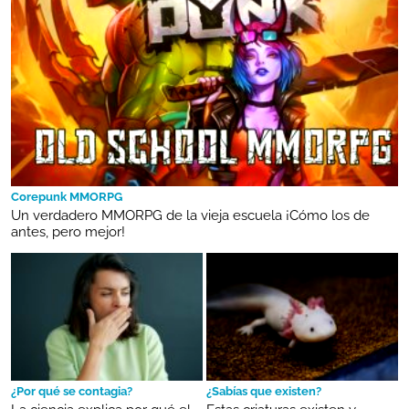
Corepunk MMORPG
Un verdadero MMORPG de la vieja escuela ¡Cómo los de
antes, pero mejor!
¿Por qué se contagia?
¿Sabías que existen?