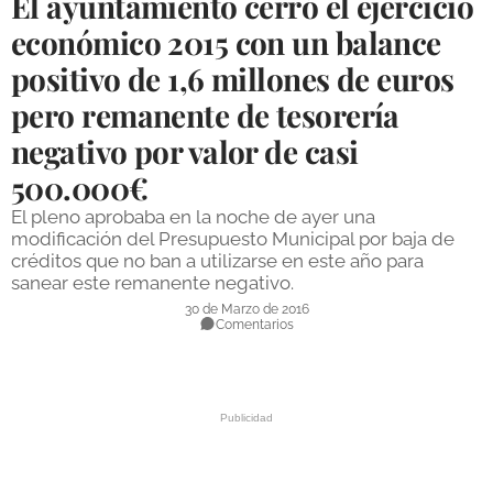
El ayuntamiento cerró el ejercicio
DEPORTES
económico 2015 con un balance
positivo de 1,6 millones de euros
COMPETICIONES
pero remanente de tesorería
DEPORTE BASE
negativo por valor de casi
OPINIÓN
500.000€
VENTANA CIUDADANA
El pleno aprobaba en la noche de ayer una
modificación del Presupuesto Municipal por baja de
CÓRDOBA
créditos que no ban a utilizarse en este año para
sanear este remanente negativo.
PROVINCIA
30 de Marzo de 2016
Comentarios
SUBBÉTICA HOY
SALUD
OBRAS
NECROLÓGICAS