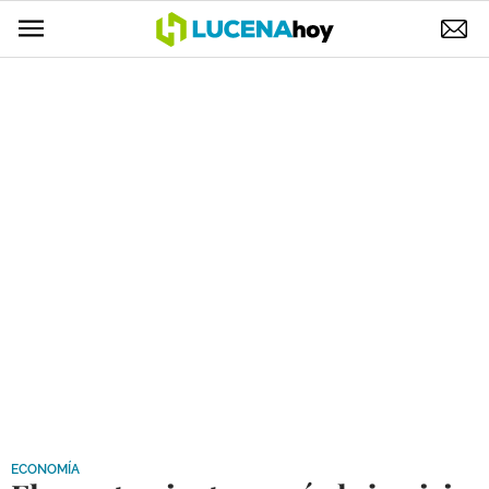
POLÍTICA
AYUNTAMIENTO
ELECCIONES
SUCESOS
ECONOMÍA
DESARROLLO LOCAL
LUCENA EMPRESAS
OCIO
COFRADÍAS
ECONOMÍA