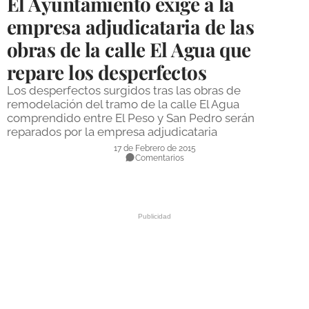
El Ayuntamiento exige a la
DEPORTES
empresa adjudicataria de las
obras de la calle El Agua que
COMPETICIONES
repare los desperfectos
DEPORTE BASE
Los desperfectos surgidos tras las obras de
OPINIÓN
remodelación del tramo de la calle El Agua
comprendido entre El Peso y San Pedro serán
VENTANA CIUDADANA
reparados por la empresa adjudicataria
17 de Febrero de 2015
CÓRDOBA
Comentarios
PROVINCIA
SUBBÉTICA HOY
SALUD
OBRAS
NECROLÓGICAS