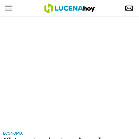
POLÍTICA
AYUNTAMIENTO
ELECCIONES
SUCESOS
ECONOMÍA
DESARROLLO LOCAL
LUCENA EMPRESAS
OCIO
COFRADÍAS
ECONOMÍA