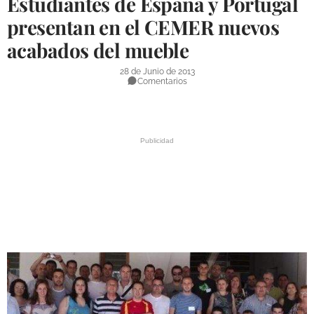
Estudiantes de España y Portugal
DEPORTES
presentan en el CEMER nuevos
acabados del mueble
COMPETICIONES
DEPORTE BASE
28 de Junio de 2013
Comentarios
OPINIÓN
VENTANA CIUDADANA
CÓRDOBA
PROVINCIA
SUBBÉTICA HOY
SALUD
OBRAS
NECROLÓGICAS