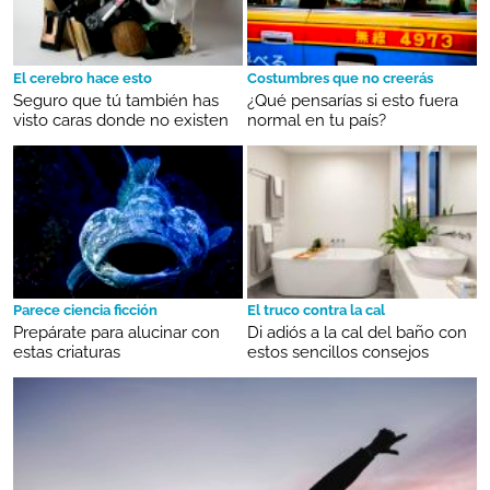
El cerebro hace esto
Costumbres que no creerás
Seguro que tú también has
¿Qué pensarías si esto fuera
visto caras donde no existen
normal en tu país?
Parece ciencia ficción
El truco contra la cal
Prepárate para alucinar con
Di adiós a la cal del baño con
estas criaturas
estos sencillos consejos