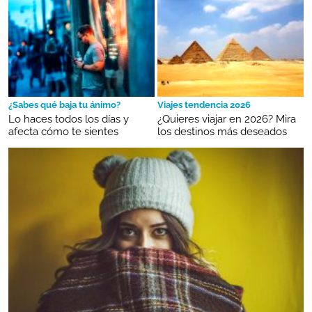
¿Sabes qué baja tu ánimo?
Viajes tendencia 2026
Lo haces todos los días y
¿Quieres viajar en 2026? Mira
afecta cómo te sientes
los destinos más deseados