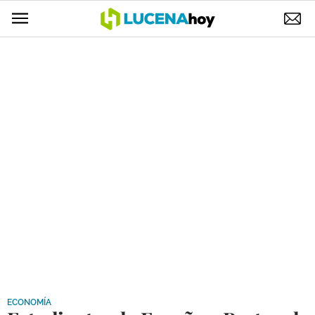
POLÍTICA
AYUNTAMIENTO
ELECCIONES
SUCESOS
ECONOMÍA
DESARROLLO LOCAL
LUCENA EMPRESAS
OCIO
COFRADÍAS
ECONOMÍA