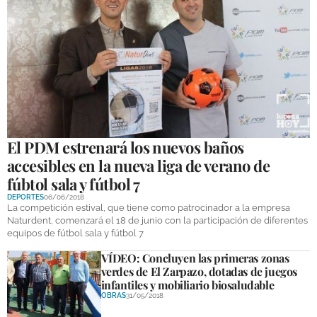
El PDM estrenará los nuevos baños
accesibles en la nueva liga de verano de
fúbtol sala y fútbol 7
DEPORTES
06/06/2018
La competición estival, que tiene como patrocinador a la empresa
Naturdent, comenzará el 18 de junio con la participación de diferentes
equipos de fútbol sala y fútbol 7
VÍDEO: Concluyen las primeras zonas
verdes de El Zarpazo, dotadas de juegos
infantiles y mobiliario biosaludable
OBRAS
31/05/2018