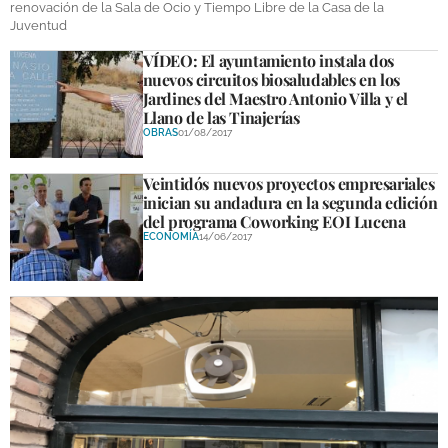
renovación de la Sala de Ocio y Tiempo Libre de la Casa de la
Juventud
VÍDEO: El ayuntamiento instala dos
nuevos circuitos biosaludables en los
Jardines del Maestro Antonio Villa y el
Llano de las Tinajerías
OBRAS
01/08/2017
Veintidós nuevos proyectos empresariales
inician su andadura en la segunda edición
del programa Coworking EOI Lucena
ECONOMÍA
14/06/2017