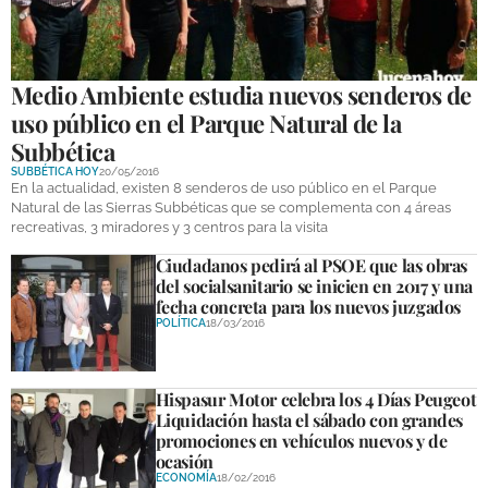
Medio Ambiente estudia nuevos senderos de
uso público en el Parque Natural de la
Subbética
SUBBÉTICA HOY
20/05/2016
En la actualidad, existen 8 senderos de uso público en el Parque
Natural de las Sierras Subbéticas que se complementa con 4 áreas
recreativas, 3 miradores y 3 centros para la visita
Ciudadanos pedirá al PSOE que las obras
del socialsanitario se inicien en 2017 y una
fecha concreta para los nuevos juzgados
POLÍTICA
18/03/2016
Hispasur Motor celebra los 4 Días Peugeot
Liquidación hasta el sábado con grandes
promociones en vehículos nuevos y de
ocasión
ECONOMÍA
18/02/2016