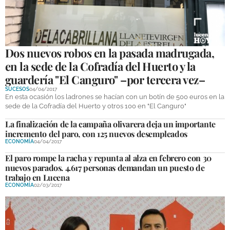
Dos nuevos robos en la pasada madrugada,
en la sede de la Cofradía del Huerto y la
guardería "El Canguro" –por tercera vez–
SUCESOS
04/04/2017
En esta ocasión los ladrones se hacían con un botín de 500 euros en la
sede de la Cofradía del Huerto y otros 100 en "El Canguro"
La finalización de la campaña olivarera deja un importante
incremento del paro, con 125 nuevos desempleados
ECONOMÍA
04/04/2017
El paro rompe la racha y repunta al alza en febrero con 30
nuevos parados. 4.617 personas demandan un puesto de
trabajo en Lucena
ECONOMÍA
02/03/2017