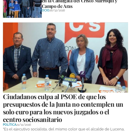
en la Cabalgata del Cristo Marroquí y
Campo de Aras
OCIO
26/12/2016
Ciudadanos culpa al PSOE de que los
presupuestos de la Junta no contemplen un
solo euro para los nuevos juzgados o el
centro sociosanitario
POLÍTICA
21/11/2016
"Es el ejecutivo socialista, del mismo color que el alcalde de Lucena,