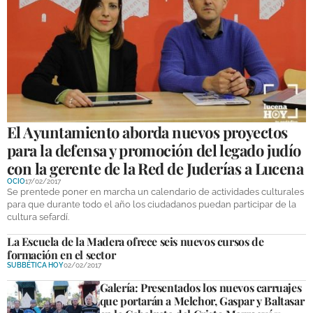
El Ayuntamiento aborda nuevos proyectos
para la defensa y promoción del legado judío
con la gerente de la Red de Juderías a Lucena
OCIO
17/02/2017
Se prentede poner en marcha un calendario de actividades culturales
para que durante todo el año los ciudadanos puedan participar de la
cultura sefardí.
La Escuela de la Madera ofrece seis nuevos cursos de
formación en el sector
SUBBÉTICA HOY
02/02/2017
Galería: Presentados los nuevos carruajes
que portarán a Melchor, Gaspar y Baltasar