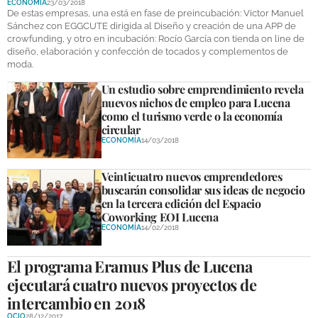
ECONOMÍA
23/03/2018
De estas empresas, una está en fase de preincubación: Victor Manuel
Sánchez con EGGCUTE dirigida al Diseño y creación de una APP de
crowfunding, y otro en incubación: Rocío García con tienda on line de
diseño, elaboración y confección de tocados y complementos de
moda.
Un estudio sobre emprendimiento revela
nuevos nichos de empleo para Lucena
como el turismo verde o la economía
circular
ECONOMÍA
14/03/2018
Veinticuatro nuevos emprendedores
buscarán consolidar sus ideas de negocio
en la tercera edición del Espacio
Coworking EOI Lucena
ECONOMÍA
14/02/2018
El programa Eramus Plus de Lucena
ejecutará cuatro nuevos proyectos de
intercambio en 2018
OCIO
28/12/2017