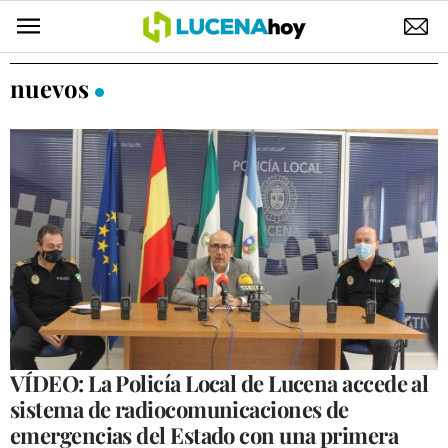
POLÍTICA
nuevos
AYUNTAMIENTO
ELECCIONES
SUCESOS
ECONOMÍA
DESARROLLO LOCAL
LUCENA EMPRESAS
OCIO
VÍDEO: La Policía Local de Lucena accede al
sistema de radiocomunicaciones de
COFRADÍAS
emergencias del Estado con una primera