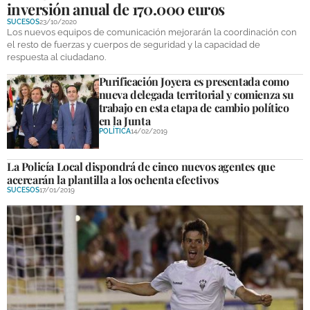
inversión anual de 170.000 euros
DEPORTES
SUCESOS
23/10/2020
Los nuevos equipos de comunicación mejorarán la coordinación con
COMPETICIONES
el resto de fuerzas y cuerpos de seguridad y la capacidad de
respuesta al ciudadano.
DEPORTE BASE
Purificación Joyera es presentada como
nueva delegada territorial y comienza su
OPINIÓN
trabajo en esta etapa de cambio político
en la Junta
VENTANA CIUDADANA
POLÍTICA
14/02/2019
CÓRDOBA
La Policía Local dispondrá de cinco nuevos agentes que
acercarán la plantilla a los ochenta efectivos
PROVINCIA
SUCESOS
17/01/2019
SUBBÉTICA HOY
SALUD
OBRAS
NECROLÓGICAS