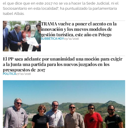
el que dice que en este 2017 no se va a hacer la Sede Judicial, ni el
Sociosanitario en esta localidad", ha puntualizado la parlamentaria
Isabel Albás.
TRAMA vuelve a poner el acento en la
innovación y los nuevos modelos de
gestión turística, este año en Priego
SUBBÉTICA HOY
03/11/2016
El PP saca adelante por unanimidad una moción para exigir
a la Junta una partida para los nuevos juzgados en los
presupuestos de 2017
POLÍTICA
27/10/2016