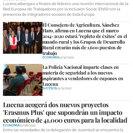
Lucena albergará a finales de febrero una reunión internacional de la
Red Europea de Trabajadores por la Inclusión Social (ENSI) con la
presencia de integradores sociales de toda Europa
El Consejero de Agricultura, Sánchez
Haro, afirma en Lucena que el marco
2014-2020 estará "repleto de éxitos" en el
mundo rural y los Grupos de Desarrollo
Rural crearán más de 1.600 puestos de
trabajo
ECONOMÍA
13/12/2017
La Policía Nacional imparte clases en
materia de seguridad a los nuevos
aspirantes a vendedores de cupones en
Lucena
SUCESOS
03/11/2017
Lucena acogerá dos nuevos proyectos
'Erasmus Plus' que supondrán un impacto
económico de 41.000 euros para la localidad
ECONOMÍA
07/08/2017
Entre las novedades de la delegación de Juventud se encuentra la