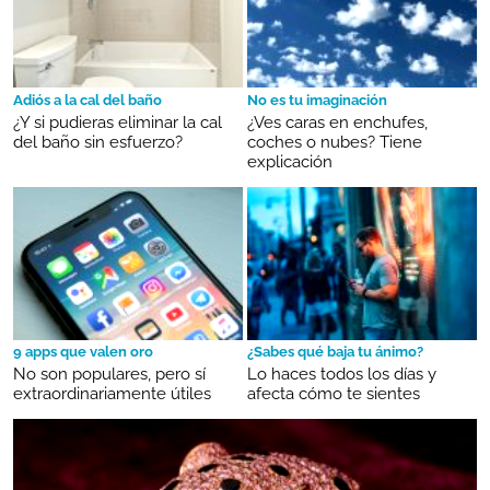
Adiós a la cal del baño
No es tu imaginación
¿Y si pudieras eliminar la cal
¿Ves caras en enchufes,
del baño sin esfuerzo?
coches o nubes? Tiene
explicación
9 apps que valen oro
¿Sabes qué baja tu ánimo?
No son populares, pero sí
Lo haces todos los días y
extraordinariamente útiles
afecta cómo te sientes