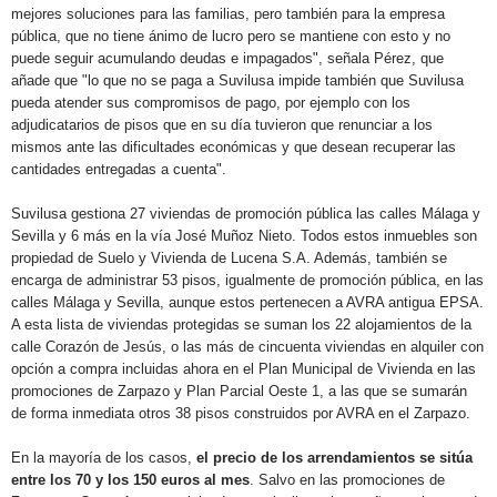
mejores soluciones para las familias, pero también para la empresa
pública, que no tiene ánimo de lucro pero se mantiene con esto y no
puede seguir acumulando deudas e impagados", señala Pérez, que
añade que "lo que no se paga a Suvilusa impide también que Suvilusa
pueda atender sus compromisos de pago, por ejemplo con los
adjudicatarios de pisos que en su día tuvieron que renunciar a los
mismos ante las dificultades económicas y que desean recuperar las
cantidades entregadas a cuenta".
Suvilusa gestiona 27 viviendas de promoción pública las calles Málaga y
Sevilla y 6 más en la vía José Muñoz Nieto. Todos estos inmuebles son
propiedad de Suelo y Vivienda de Lucena S.A. Además, también se
encarga de administrar 53 pisos, igualmente de promoción pública, en las
calles Málaga y Sevilla, aunque estos pertenecen a
AVRA antigua EPSA
.
A esta lista de viviendas protegidas se suman los 22 alojamientos de la
calle Corazón de Jesús, o las más de cincuenta viviendas en alquiler con
opción a compra incluidas ahora en el Plan Municipal de Vivienda en las
promociones de Zarpazo y Plan Parcial Oeste 1, a las que se sumarán
de forma inmediata otros 38 pisos construidos por AVRA en el Zarpazo.
En la mayoría de los casos,
el precio de los arrendamientos se sitúa
entre los 70 y los 150 euros al mes
. Salvo en las promociones de