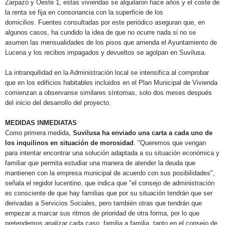
Zarpazo y Oeste 1, estas viviendas se alquilaron hace años y el coste de
la renta se fija en consonancia con la superficie de los
domicilios.
Fuentes consultadas por este periódico aseguran que, en
algunos casos, ha cundido la idea de que no ocurre nada si no se
asumen las mensualidades de los pisos que arrienda el Ayuntamiento de
Lucena y los recibos impagados y devueltos se agolpan en Suvilusa.
La intranquilidad en la Administración local se intensifica al comprobar
que en los edificios habitables incluidos en el Plan Municipal de Vivienda
comienzan a observanse similares síntomas, solo dos meses después
del inicio del desarrollo del proyecto.
MEDIDAS INMEDIATAS
Como primera medida,
Suvilusa ha enviado una carta a cada uno de
los inquilinos en situación de morosidad
. "Queremos que vengan
para intentar encontrar una solución adaptada a su situación económica y
familiar que permita estudiar una manera de atender la deuda que
mantienen con la empresa municipal de acuerdo con sus posibilidades",
señala el regidor lucentino, que indica que "el consejo de administración
es consciente de que hay familias que por su situación tendrán que ser
derivadas a Servicios Sociales, pero también otras que tendrán que
empezar a marcar sus ritmos de prioridad de otra forma, por lo que
pretendemos analizar cada caso, familia a familia, tanto en el consejo de