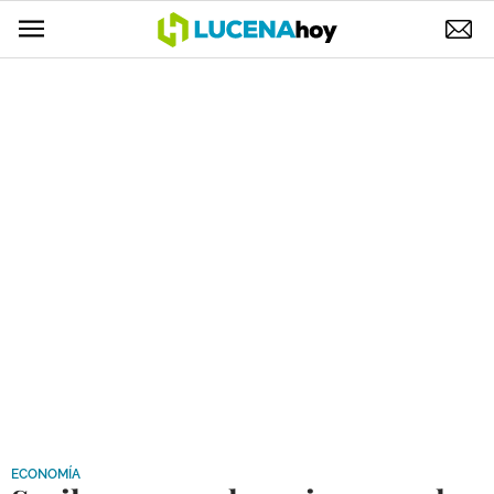
POLÍTICA
AYUNTAMIENTO
ELECCIONES
SUCESOS
ECONOMÍA
DESARROLLO LOCAL
LUCENA EMPRESAS
OCIO
COFRADÍAS
ECONOMÍA