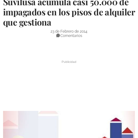
Suvilusa acumula casi 50.000 de
DEPORTES
impagados en los pisos de alquiler
que gestiona
COMPETICIONES
DEPORTE BASE
23 de Febrero de 2014
Comentarios
OPINIÓN
VENTANA CIUDADANA
CÓRDOBA
PROVINCIA
SUBBÉTICA HOY
SALUD
OBRAS
NECROLÓGICAS