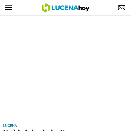
POLÍTICA
AYUNTAMIENTO
ELECCIONES
SUCESOS
ECONOMÍA
DESARROLLO LOCAL
LUCENA EMPRESAS
OCIO
COFRADÍAS
LUCENA