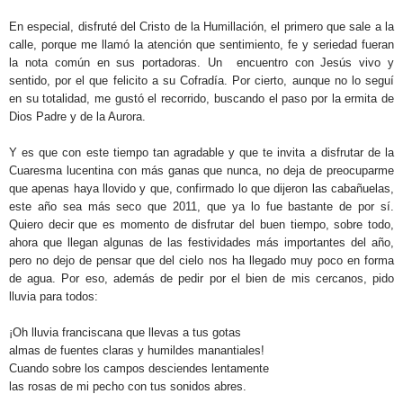
En especial, disfruté del Cristo de la Humillación, el primero que sale a la
GALERÍAS
calle, porque me llamó la atención que sentimiento, fe y seriedad fueran
la nota común en sus portadoras. Un encuentro con Jesús vivo y
sentido, por el que felicito a su Cofradía. Por cierto, aunque no lo seguí
en su totalidad, me gustó el recorrido, buscando el paso por la ermita de
Dios Padre y de la Aurora.
Y es que con este tiempo tan agradable y que te invita a disfrutar de la
Cuaresma lucentina con más ganas que nunca, no deja de preocuparme
que apenas haya llovido y que, confirmado lo que dijeron las cabañuelas,
este año sea más seco que 2011, que ya lo fue bastante de por sí.
Quiero decir que es momento de disfrutar del buen tiempo, sobre todo,
ahora que llegan algunas de las festividades más importantes del año,
pero no dejo de pensar que del cielo nos ha llegado muy poco en forma
de agua. Por eso, además de pedir por el bien de mis cercanos, pido
lluvia para todos:
¡Oh lluvia franciscana que llevas a tus gotas
almas de fuentes claras y humildes manantiales!
Cuando sobre los campos desciendes lentamente
las rosas de mi pecho con tus sonidos abres.