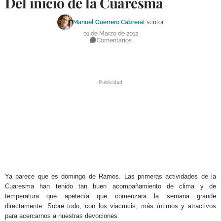
Del inicio de la Cuaresma
DEPORTES
Manuel Guerrero Cabrera
Escritor
COMPETICIONES
01 de Marzo de 2012
Comentarios
DEPORTE BASE
OPINIÓN
VENTANA CIUDADANA
CÓRDOBA
PROVINCIA
SUBBÉTICA HOY
.
SALUD
Ya parece que es domingo de Ramos. Las primeras actividades de la
Cuaresma han tenido tan buen acompañamiento de clima y de
OBRAS
temperatura que apetecía que comenzara la semana grande
directamente. Sobre todo, con los viacrucis, más íntimos y atractivos
para acercarnos a nuestras devociones.
NECROLÓGICAS