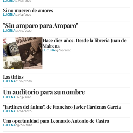
LUCENA
07/12/2020
Si no mueren de amores
LUCENA
04/11/2020
"Sin amparo para Amparo"
LUCENA
01/10/2020
Hace diez años: Desde la librería Juan de
Mairena
LUCENA
03/07/2020
Las tiritas
LUCENA
01/04/2020
Un auditorio para su nombre
LUCENA
17/03/2020
"Jardines del ánima", de Francisco Javier Cárdenas García
LUCENA
12/02/2020
Una oportunidad para Leonardo Antonio de Castro
LUCENA
09/01/2020