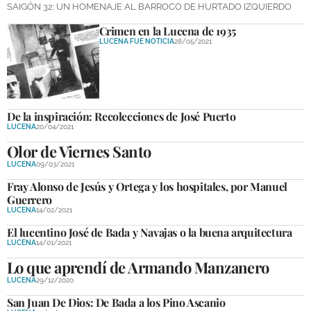
SAIGÓN 32: UN HOMENAJE AL BARROCO DE HURTADO IZQUIERDO
Crimen en la Lucena de 1935
LUCENA FUE NOTICIA
28/05/2021
De la inspiración: Recolecciones de José Puerto
LUCENA
20/04/2021
Olor de Viernes Santo
LUCENA
09/03/2021
Fray Alonso de Jesús y Ortega y los hospitales, por Manuel
Guerrero
LUCENA
14/02/2021
El lucentino José de Bada y Navajas o la buena arquitectura
LUCENA
14/01/2021
Lo que aprendí de Armando Manzanero
LUCENA
29/12/2020
San Juan De Dios: De Bada a los Pino Ascanio