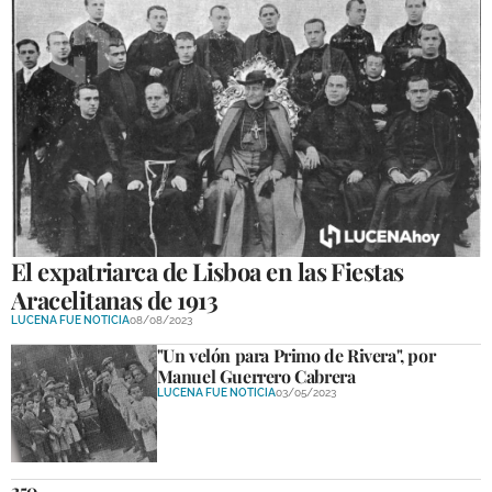
El expatriarca de Lisboa en las Fiestas
Aracelitanas de 1913
LUCENA FUE NOTICIA
08/08/2023
"Un velón para Primo de Rivera", por
Manuel Guerrero Cabrera
LUCENA FUE NOTICIA
03/05/2023
250