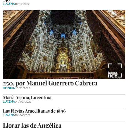
LUCENA
10/11/2022
250, por Manuel Guerrero Cabrera
OPINIÓN
10/11/2022
María Arjona, Lucentina
LUCENA
09/06/2022
Las Fiestas Aracelitanas de 1896
LUCENA
18/04/2022
Llorar las de Angélica