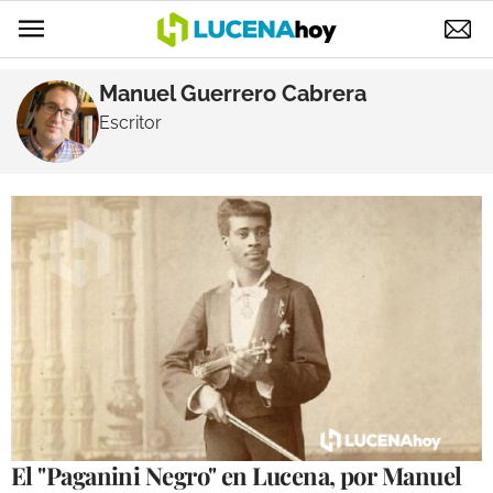
POLÍTICA
Manuel Guerrero Cabrera
Escritor
AYUNTAMIENTO
ELECCIONES
SUCESOS
ECONOMÍA
DESARROLLO LOCAL
LUCENA EMPRESAS
OCIO
COFRADÍAS
El "Paganini Negro" en Lucena, por Manuel