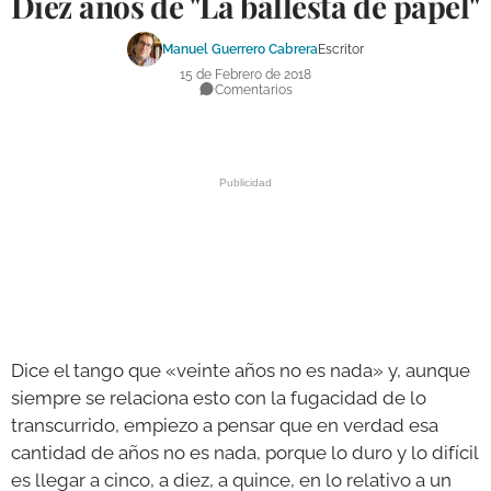
Diez años de "La ballesta de papel"
DEPORTES
Manuel Guerrero Cabrera
Escritor
COMPETICIONES
15 de Febrero de 2018
Comentarios
DEPORTE BASE
OPINIÓN
VENTANA CIUDADANA
CÓRDOBA
PROVINCIA
SUBBÉTICA HOY
Dice el tango que «veinte años no es nada» y, aunque
SALUD
siempre se relaciona esto con la fugacidad de lo
transcurrido, empiezo a pensar que en verdad esa
OBRAS
cantidad de años no es nada, porque lo duro y lo difícil
es llegar a cinco, a diez, a quince, en lo relativo a un
NECROLÓGICAS