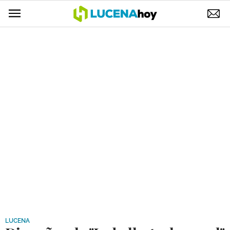
POLÍTICA
AYUNTAMIENTO
ELECCIONES
SUCESOS
ECONOMÍA
DESARROLLO LOCAL
LUCENA EMPRESAS
OCIO
COFRADÍAS
LUCENA