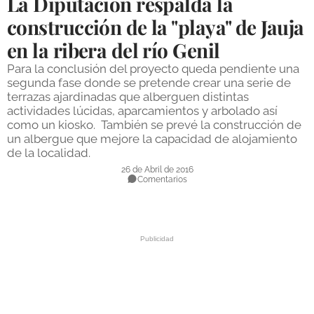
La Diputación respalda la
DEPORTES
construcción de la "playa" de Jauja
en la ribera del río Genil
COMPETICIONES
Para la conclusión del proyecto queda pendiente una
DEPORTE BASE
segunda fase donde se pretende crear una serie de
terrazas ajardinadas que alberguen distintas
OPINIÓN
actividades lúcidas, aparcamientos y arbolado así
como un kiosko. También se prevé la construcción de
VENTANA CIUDADANA
un albergue que mejore la capacidad de alojamiento
de la localidad.
CÓRDOBA
26 de Abril de 2016
Comentarios
PROVINCIA
SUBBÉTICA HOY
SALUD
OBRAS
NECROLÓGICAS