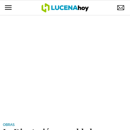
POLÍTICA
AYUNTAMIENTO
ELECCIONES
SUCESOS
ECONOMÍA
DESARROLLO LOCAL
LUCENA EMPRESAS
OCIO
COFRADÍAS
OBRAS