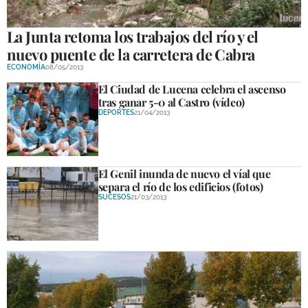
La Junta retoma los trabajos del río y el
nuevo puente de la carretera de Cabra
ECONOMÍA
08/05/2013
El Ciudad de Lucena celebra el ascenso
tras ganar 5-0 al Castro (vídeo)
DEPORTES
21/04/2013
El Genil inunda de nuevo el víal que
separa el río de los edificios (fotos)
SUCESOS
21/03/2013