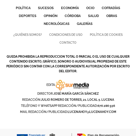
POLÍTICA
SUCESOS
ECONOMÍA
OCIO
COFRADÍAS
DEPORTES
OPINIÓN
CÓRDOBA
SALUD
OBRAS
NECROLÓGICAS
GALERÍAS
¿QUIÉNES SOMOS?
CONDICIONES DE USO
POLÍTICA DE COOKIES
CONTACTO
QUEDA PROHIBIDA LA REPRODUCCION TOTAL O PARCIAL O EL USO DE CUALQUIER
CONTENIDO ESCRITO, GRÁFICO, SONORO O AUDIOVISUAL PROPIEDAD DE ESTE
PERIÓDICO SIN CONTAR CON LA CORRESPONDIENTE AUTORIZACIÓN POR ESCRITO
DEL EDITOR.
EDITA:
DIRECTOR:
JOSÉ MARÍA GARCÍA SÁNCHEZ
REDACCIÓN:
JULIO ROMERO DE TORRES, 21. LOCAL 5. LUCENA
TELÉFONO Y WHATSAPP REDACCIÓN/PUBLICIDAD:
676 286 936
MAIL REDACCIÓN/PUBLICIDAD:
LUCENAHOY@LUCENAHOY.COM