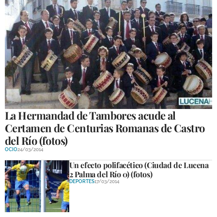
La Hermandad de Tambores acude al
Certamen de Centurias Romanas de Castro
del Río (fotos)
OCIO
24/03/2014
Un efecto polifacético (Ciudad de Lucena
2 Palma del Río 0) (fotos)
DEPORTES
17/03/2014