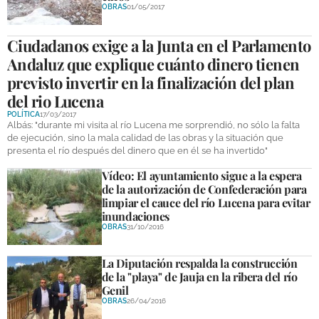
OBRAS
01/05/2017
Ciudadanos exige a la Junta en el Parlamento
Andaluz que explique cuánto dinero tienen
previsto invertir en la finalización del plan
del rio Lucena
POLÍTICA
17/03/2017
Albás: "durante mi visita al río Lucena me sorprendió, no sólo la falta
de ejecución, sino la mala calidad de las obras y la situación que
presenta el río después del dinero que en él se ha invertido"
Vídeo: El ayuntamiento sigue a la espera
de la autorización de Confederación para
limpiar el cauce del río Lucena para evitar
inundaciones
OBRAS
31/10/2016
La Diputación respalda la construcción
de la "playa" de Jauja en la ribera del río
Genil
OBRAS
26/04/2016