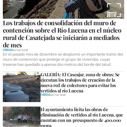
GALERÍAS
Los trabajos de consolidación del muro de
contención sobre el Río Lucena en el núcleo
rural de Casatejada se iniciarán a mediados
de mes
OBRAS
01/02/2018
En el pasado mes de diciembre se desplomó un importante tramo del
muro de contención que protege el grupo de viviendas, cuyas
traseras han quedado a apenas dos metros del borde del talud
GALERÍA: El Cascajar, zona de obras: Se
ejecutan los trabajos de creación de la
nueva red de colectores para evitar los
vertidos al río Lucena
OBRAS
30/01/2018
El ayuntamiento licita las obras de
eliminación de vertidos al río Lucena, que
cuentan con un presupuesto de 400.000
euros