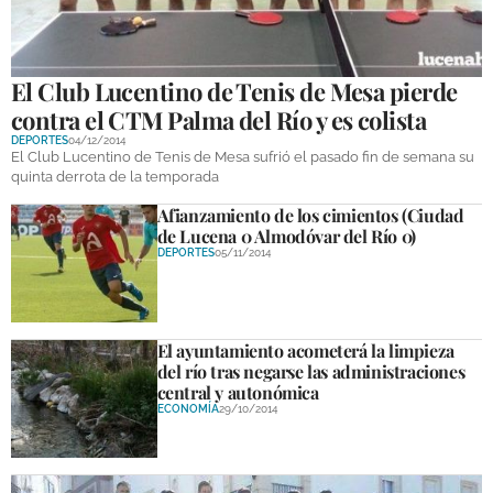
El Club Lucentino de Tenis de Mesa pierde
contra el CTM Palma del Río y es colista
DEPORTES
04/12/2014
El Club Lucentino de Tenis de Mesa sufrió el pasado fin de semana su
quinta derrota de la temporada
Afianzamiento de los cimientos (Ciudad
de Lucena 0 Almodóvar del Río 0)
DEPORTES
05/11/2014
El ayuntamiento acometerá la limpieza
del río tras negarse las administraciones
central y autonómica
ECONOMÍA
29/10/2014