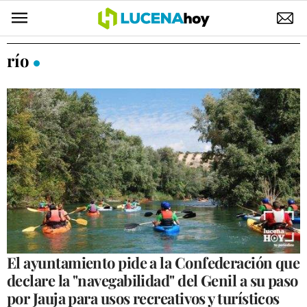
POLÍTICA
río
AYUNTAMIENTO
ELECCIONES
SUCESOS
ECONOMÍA
DESARROLLO LOCAL
LUCENA EMPRESAS
OCIO
El ayuntamiento pide a la Confederación que
declare la "navegabilidad" del Genil a su paso
COFRADÍAS
por Jauja para usos recreativos y turísticos