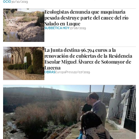
OCIO
30/10/2019
DEPORTES
Ecologistas denuncia que maquinaria
pesada destruye parte del cauce del río
COMPETICIONES
Salado en Luque
SUBBÉTICA HOY
17/08/2019
DEPORTE BASE
OPINIÓN
La Junta destina 96.794 euros a la
renovación de cubiertas de la Residencia
VENTANA CIUDADANA
Escolar Miguel Álvarez de Sotomayor de
Lucena
CÓRDOBA
OBRAS
EuropaPress
22/07/2019
PROVINCIA
SUBBÉTICA HOY
SALUD
OBRAS
NECROLÓGICAS