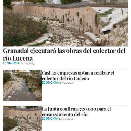
Granadal ejecutará las obras del colector del
río Lucena
ECONOMÍA
12/02/2013
Casi 40 empresas optan a realizar el
colector del río Lucena
ECONOMÍA
08/01/2013
La Junta confirma 720.000 para el
encauzamiento del río
ECONOMÍA
30/11/2012