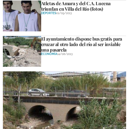
Atletas de Amara y del C.A. Lucena
triunfan en Villa del Río (fotos)
DEPORTES
01/09/2013
El ayuntamiento dispone bus gratis para
cruzar al otro lado del río al ser inviable
una pasarela
ECONOMÍA
14/08/2013