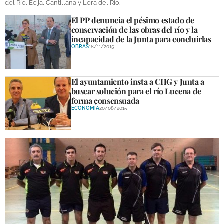
del Río, Écija, Cantillana y Lora del Río.
El PP denuncia el pésimo estado de
conservación de las obras del río y la
incapacidad de la Junta para concluirlas
OBRAS
18/11/2015
El ayuntamiento insta a CHG y Junta a
buscar solución para el río Lucena de
forma consensuada
ECONOMÍA
20/08/2015