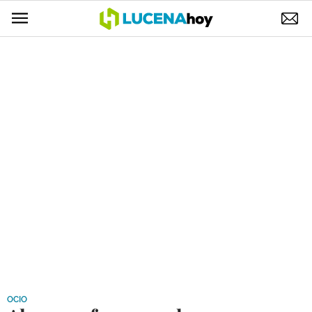
POLÍTICA
AYUNTAMIENTO
ELECCIONES
SUCESOS
ECONOMÍA
DESARROLLO LOCAL
LUCENA EMPRESAS
OCIO
COFRADÍAS
OCIO