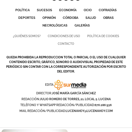
POLÍTICA
SUCESOS
ECONOMÍA
OCIO
COFRADÍAS
DEPORTES
OPINIÓN
CÓRDOBA
SALUD
OBRAS
NECROLÓGICAS
GALERÍAS
¿QUIÉNES SOMOS?
CONDICIONES DE USO
POLÍTICA DE COOKIES
CONTACTO
QUEDA PROHIBIDA LA REPRODUCCION TOTAL O PARCIAL O EL USO DE CUALQUIER
CONTENIDO ESCRITO, GRÁFICO, SONORO O AUDIOVISUAL PROPIEDAD DE ESTE
PERIÓDICO SIN CONTAR CON LA CORRESPONDIENTE AUTORIZACIÓN POR ESCRITO
DEL EDITOR.
EDITA:
DIRECTOR:
JOSÉ MARÍA GARCÍA SÁNCHEZ
REDACCIÓN:
JULIO ROMERO DE TORRES, 21. LOCAL 5. LUCENA
TELÉFONO Y WHATSAPP REDACCIÓN/PUBLICIDAD:
676 286 936
MAIL REDACCIÓN/PUBLICIDAD:
LUCENAHOY@LUCENAHOY.COM