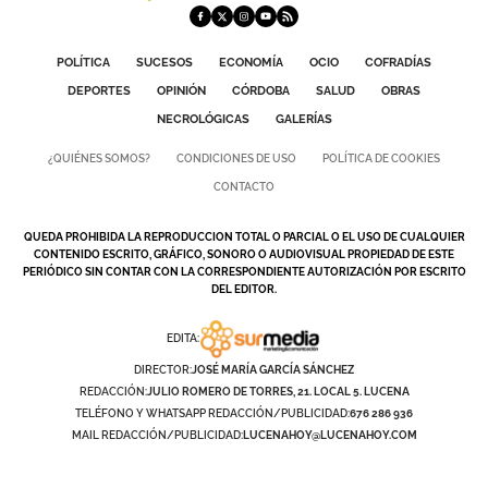
POLÍTICA
SUCESOS
ECONOMÍA
OCIO
COFRADÍAS
DEPORTES
OPINIÓN
CÓRDOBA
SALUD
OBRAS
NECROLÓGICAS
GALERÍAS
¿QUIÉNES SOMOS?
CONDICIONES DE USO
POLÍTICA DE COOKIES
CONTACTO
QUEDA PROHIBIDA LA REPRODUCCION TOTAL O PARCIAL O EL USO DE CUALQUIER
CONTENIDO ESCRITO, GRÁFICO, SONORO O AUDIOVISUAL PROPIEDAD DE ESTE
PERIÓDICO SIN CONTAR CON LA CORRESPONDIENTE AUTORIZACIÓN POR ESCRITO
DEL EDITOR.
EDITA:
DIRECTOR:
JOSÉ MARÍA GARCÍA SÁNCHEZ
REDACCIÓN:
JULIO ROMERO DE TORRES, 21. LOCAL 5. LUCENA
TELÉFONO Y WHATSAPP REDACCIÓN/PUBLICIDAD:
676 286 936
MAIL REDACCIÓN/PUBLICIDAD:
LUCENAHOY@LUCENAHOY.COM