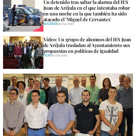
Un detenido tras saltar la alarma del IES
Juan de Aréjula en el que intentaba robar
en una noche en la que también ha sido
atacado el 'Miguel de Cervantes'
SUCESOS
18/04/2017
Vídeo: Un grupo de alumnos del IES Juan
de Aréjula trasladan al Ayuntamiento sus
propuestas en políticas de igualdad
OCIO
01/12/2016