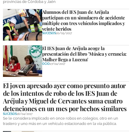
provincias de Córdoba y Jaén
Alumnos del IES Juan de Aréjula
GALERÍAS
participan en un simulacro de accidente
múltiple con tres vehículos implicados y
veinte heridos
SUCESOS
20/05/2017
El IES Juan de Aréjula acoge la
presentación del libro 'Música y errancia:
Malher llega a Lucena'
OCIO
27/04/2017
El joven apresado ayer como presunto autor
de los intentos de robo de los IES Juan de
Aréjula y Miguel de Cervantes suma cuatro
detenciones en un mes por hechos similares
SUCESOS
18/04/2017
Se le considera implicado en once robos en colegios, otro en un
trastero y uno más en un vehículo estacionado en la vía pública.