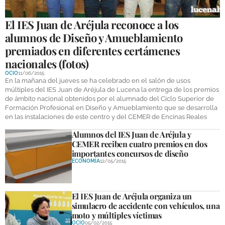
El IES Juan de Aréjula reconoce a los
alumnos de Diseño y Amueblamiento
premiados en diferentes certámenes
nacionales (fotos)
OCIO
11/06/2015
En la mañana del jueves se ha celebrado en el salón de usos
múltiples del IES Juan de Aréjula de Lucena la entrega de los premios
de ámbito nacional obtenidos por el alumnado del Ciclo Superior de
Formación Profesional en Diseño y Amueblamiento que se desarrolla
en las instalaciones de este centro y del CEMER de Encinas Reales
Alumnos del IES Juan de Aréjula y
CEMER reciben cuatro premios en dos
importantes concursos de diseño
ECONOMÍA
12/05/2015
El IES Juan de Aréjula organiza un
simulacro de accidente con vehículos, una
moto y múltiples víctimas
OCIO
05/02/2015