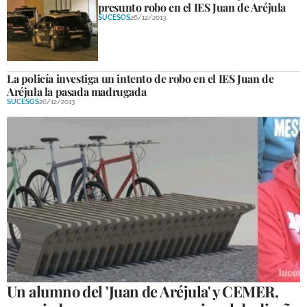
presunto robo en el IES Juan de Aréjula
SUCESOS
26/12/2013
La policía investiga un intento de robo en el IES Juan de
Aréjula la pasada madrugada
SUCESOS
26/12/2013
Un alumno del 'Juan de Aréjula' y CEMER,