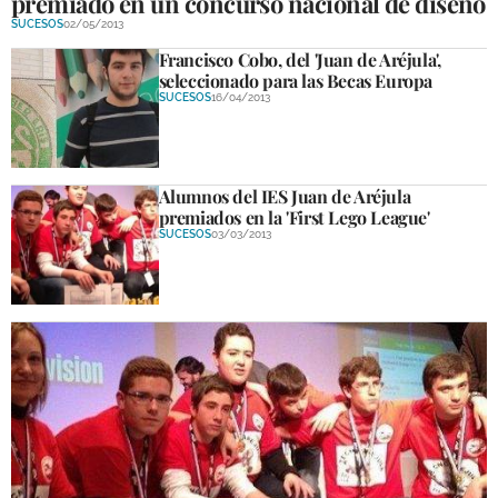
premiado en un concurso nacional de diseño
SUCESOS
02/05/2013
Francisco Cobo, del 'Juan de Aréjula',
seleccionado para las Becas Europa
SUCESOS
16/04/2013
Alumnos del IES Juan de Aréjula
premiados en la 'First Lego League'
SUCESOS
03/03/2013