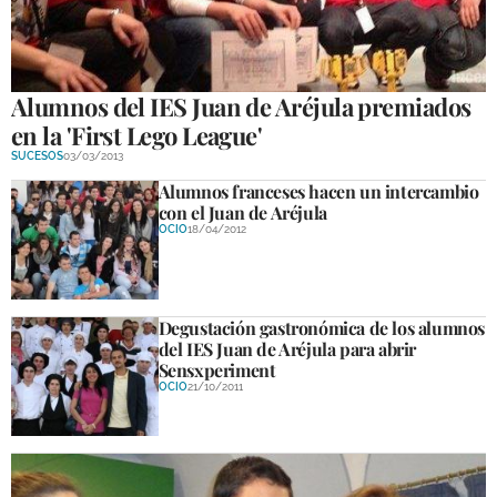
Alumnos del IES Juan de Aréjula premiados
en la 'First Lego League'
SUCESOS
03/03/2013
Alumnos franceses hacen un intercambio
con el Juan de Aréjula
OCIO
18/04/2012
Degustación gastronómica de los alumnos
del IES Juan de Aréjula para abrir
Sensxperiment
OCIO
21/10/2011