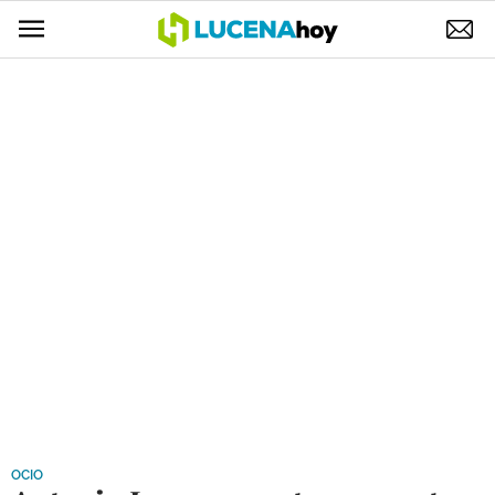
POLÍTICA
AYUNTAMIENTO
ELECCIONES
SUCESOS
ECONOMÍA
DESARROLLO LOCAL
LUCENA EMPRESAS
OCIO
COFRADÍAS
OCIO