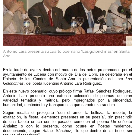
GALERÍAS
Antonio Lara presenta su cuarto poemario "Las golondrinas" en Santa
Ana
.
En la tarde de ayer y dentro del marco de los actos programados por el
ayuntamiento de Lucena con motivo del Día del Libro, se celebraba en el
Palacio de los Condes de Santa Ana la presentación del libro
Las
Golondrinas,
del poeta lucentino Antonio Lara Rodríguez.
En este nuevo poemario, cuyo prólogo firma Rafael Sánchez Rodríguez,
Antonio Lara presenta una extensa colección de poemas de gran
variedad temática y métrica, pero impregnados por la sinceridad,
humanidad, sentimiento y transparencia que caracteriza su obra.
Según resalta el prologista "son el amor, la belleza, la muerte, la
exaltación, la fiesta, elementos presentes en su poesía", sin prescindir
de una faceta crítica con lo pasado, como en el poema Un señorito
Andaluz o con lo presente, como ocurre en Poetas modernos,
descubriendo, según Rafael Sánchez, "lo que dentro de sí tiene, sin