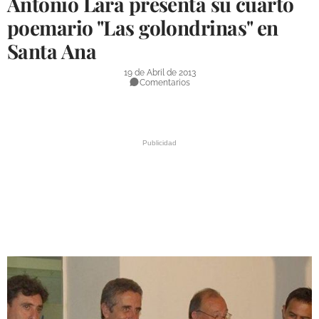
Antonio Lara presenta su cuarto
DEPORTES
poemario "Las golondrinas" en
Santa Ana
COMPETICIONES
DEPORTE BASE
19 de Abril de 2013
Comentarios
OPINIÓN
VENTANA CIUDADANA
CÓRDOBA
PROVINCIA
SUBBÉTICA HOY
SALUD
OBRAS
NECROLÓGICAS