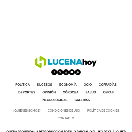
POLÍTICA
SUCESOS
ECONOMÍA
OCIO
COFRADÍAS
DEPORTES
OPINIÓN
CÓRDOBA
SALUD
OBRAS
NECROLÓGICAS
GALERÍAS
¿QUIÉNES SOMOS?
CONDICIONES DE USO
POLÍTICA DE COOKIES
CONTACTO
QUEDA PROHIBIDA LA REPRODUCCION TOTAL O PARCIAL O EL USO DE CUALQUIER