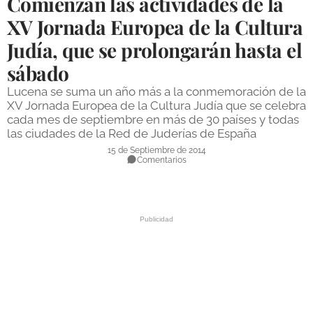
Comienzan las actividades de la
DEPORTES
XV Jornada Europea de la Cultura
Judía, que se prolongarán hasta el
COMPETICIONES
sábado
DEPORTE BASE
Lucena se suma un año más a la conmemoración de la
OPINIÓN
XV Jornada Europea de la Cultura Judía que se celebra
cada mes de septiembre en más de 30 países y todas
VENTANA CIUDADANA
las ciudades de la Red de Juderías de España
15 de Septiembre de 2014
CÓRDOBA
Comentarios
PROVINCIA
SUBBÉTICA HOY
SALUD
OBRAS
NECROLÓGICAS