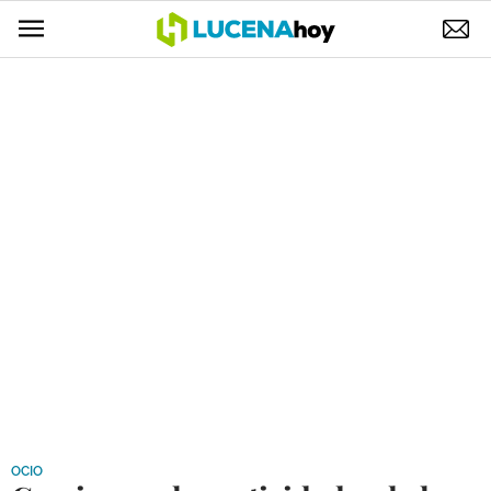
POLÍTICA
AYUNTAMIENTO
ELECCIONES
SUCESOS
ECONOMÍA
DESARROLLO LOCAL
LUCENA EMPRESAS
OCIO
COFRADÍAS
OCIO