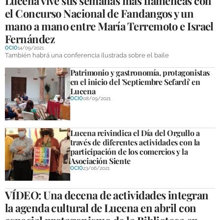
Lucena vive sus semanas más flamencas con
el Concurso Nacional de Fandangos y un
mano a mano entre María Terremoto e Israel
Fernández
OCIO
14/09/2021
También habrá una conferencia ilustrada sobre el baile
Patrimonio y gastronomía, protagonistas
en el inicio del 'Septiembre Sefardí' en
Lucena
OCIO
08/09/2021
Lucena reivindica el Día del Orgullo a
través de diferentes actividades con la
participación de los comercios y la
Asociación Siente
OCIO
23/06/2021
VÍDEO: Una decena de actividades integran
la agenda cultural de Lucena en abril con