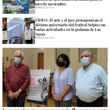
mes de noviembre
OCIO
28/10/2021
VÍDEO: El arte y el jazz protagonizan el
décimo aniversario del festival Selpia con
varias actividades en la pedanía de Las
Navas
OCIO
17/09/2021