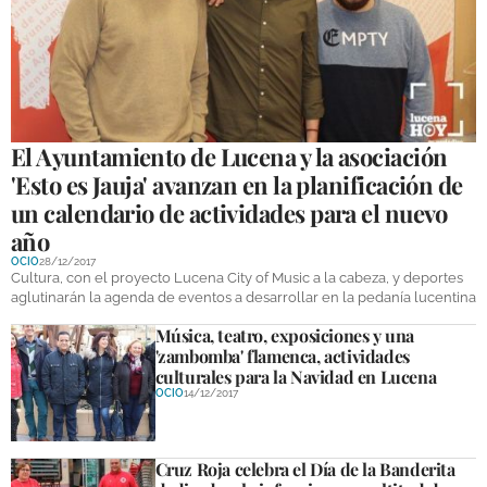
El Ayuntamiento de Lucena y la asociación
'Esto es Jauja' avanzan en la planificación de
un calendario de actividades para el nuevo
año
OCIO
28/12/2017
Cultura, con el proyecto Lucena City of Music a la cabeza, y deportes
aglutinarán la agenda de eventos a desarrollar en la pedanía lucentina
Música, teatro, exposiciones y una
'zambomba' flamenca, actividades
culturales para la Navidad en Lucena
OCIO
14/12/2017
Cruz Roja celebra el Día de la Banderita