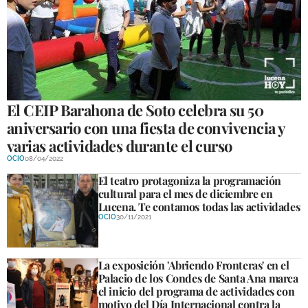
GALERÍAS
El CEIP Barahona de Soto celebra su 50
aniversario con una fiesta de convivencia y
varias actividades durante el curso
OCIO
08/04/2022
El teatro protagoniza la programación
cultural para el mes de diciembre en
Lucena. Te contamos todas las actividades
OCIO
30/11/2021
La exposición 'Abriendo Fronteras' en el
Palacio de los Condes de Santa Ana marca
el inicio del programa de actividades con
motivo del Día Internacional contra la