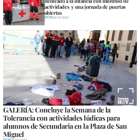
dedicado a la infancia con multitud de
actividades y una jornada de puertas
abiertas
OCIO
30/11/2017
GALERÍA: Concluye la Semana de la
Tolerancia con actividades lúdicas para
alumnos de Secundaria en la Plaza de San
Miguel
OCIO
18/11/2017