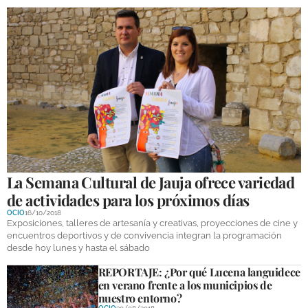
La Semana Cultural de Jauja ofrece variedad
de actividades para los próximos días
OCIO
16/10/2018
Exposiciones, talleres de artesanía y creativas, proyecciones de cine y
encuentros deportivos y de convivencia integran la programación
desde hoy lunes y hasta el sábado
REPORTAJE: ¿Por qué Lucena languidece
en verano frente a los municipios de
nuestro entorno?