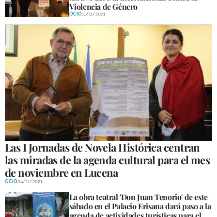
Violencia de Género
OCIO
11/11/2021
Las I Jornadas de Novela Histórica centran
las miradas de la agenda cultural para el mes
de noviembre en Lucena
OCIO
04/11/2021
La obra teatral 'Don Juan Tenorio' de este
sábado en el Palacio Erisana dará paso a la
agenda de actividades turísticas para el