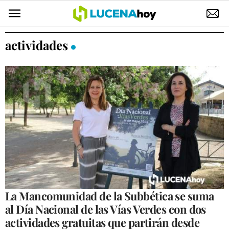
POLÍTICA
actividades
AYUNTAMIENTO
ELECCIONES
SUCESOS
ECONOMÍA
DESARROLLO LOCAL
LUCENA EMPRESAS
OCIO
La Mancomunidad de la Subbética se suma
al Día Nacional de las Vías Verdes con dos
COFRADÍAS
actividades gratuitas que partirán desde