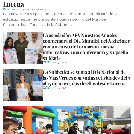
Lucena
DEPORTES
OCIO
Jesús Espinar
27/04/2023
La Vía Verde a su paso por Lucena también se beneficiará de las
COMPETICIONES
actuaciones de mejora contempladas dentro del Plan de
Sostenibilidad Turística de la Subbética
DEPORTE BASE
La asociación AFA Nuestros Ángeles
conmemora el Día Mundial del Alzheimer
OPINIÓN
con un curso de formación, mesas
informativas, una conferencia y su paella
VENTANA CIUDADANA
solidaria
OCIO
19/09/2022
CÓRDOBA
La Subbética se suma al Día Nacional de
las Vías Verdes con varias actividades del 7
PROVINCIA
al 15 de mayo, dos de ellas desde Lucena
OCIO
05/05/2022
SUBBÉTICA HOY
SALUD
OBRAS
NECROLÓGICAS