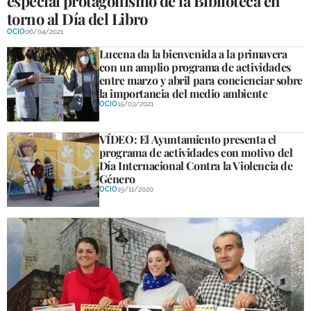
especial protagonismo de la Biblioteca en
torno al Día del Libro
OCIO
06/04/2021
Lucena da la bienvenida a la primavera
con un amplio programa de actividades
entre marzo y abril para concienciar sobre
la importancia del medio ambiente
OCIO
15/03/2021
VÍDEO: El Ayuntamiento presenta el
programa de actividades con motivo del
Día Internacional Contra la Violencia de
Género
OCIO
19/11/2020