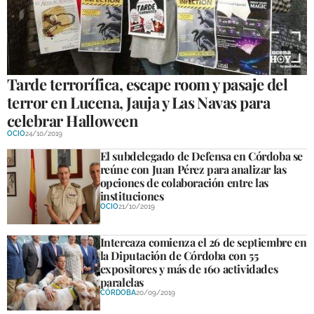
Tarde terrorífica, escape room y pasaje del
terror en Lucena, Jauja y Las Navas para
celebrar Halloween
OCIO
24/10/2019
El subdelegado de Defensa en Córdoba se
reúne con Juan Pérez para analizar las
opciones de colaboración entre las
instituciones
OCIO
21/10/2019
Intercaza comienza el 26 de septiembre en
la Diputación de Córdoba con 55
expositores y más de 160 actividades
paralelas
CÓRDOBA
20/09/2019