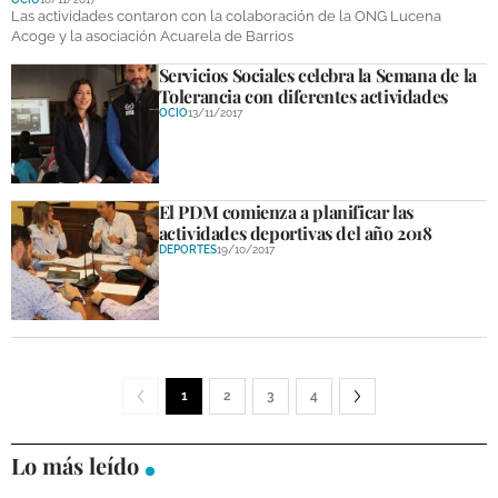
Las actividades contaron con la colaboración de la ONG Lucena
Acoge y la asociación Acuarela de Barrios
Servicios Sociales celebra la Semana de la
Tolerancia con diferentes actividades
OCIO
13/11/2017
El PDM comienza a planificar las
actividades deportivas del año 2018
DEPORTES
19/10/2017
1
2
3
4
Lo más leído