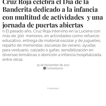
Cruz Roja celebra el Día de la
DEPORTES
Banderita dedicado a la infancia
con multitud de actividades y una
COMPETICIONES
jornada de puertas abiertas
DEPORTE BASE
n El pasado año, Cruz Roja intervino en la Lucena con
OPINIÓN
más de 300 menores, en actividades como refuerzo
educativo, entrega de material escolar y de juguetes,
VENTANA CIUDADANA
reparto de meriendas, escuelas de verano, ayudas
para vestuario, calzado o gafas, sensibilización en
CÓRDOBA
diversas temáticas o atención a infancia hospitalizada,
entre otras.
PROVINCIA
30 de Noviembre de 2017
Comentarios
SUBBÉTICA HOY
SALUD
OBRAS
NECROLÓGICAS