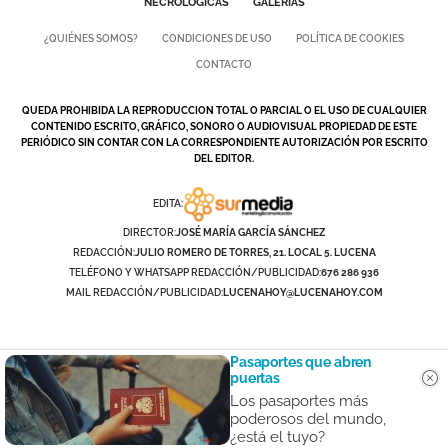
NECROLÓGICAS
GALERÍAS
¿QUIÉNES SOMOS?
CONDICIONES DE USO
POLÍTICA DE COOKIES
CONTACTO
QUEDA PROHIBIDA LA REPRODUCCION TOTAL O PARCIAL O EL USO DE CUALQUIER
CONTENIDO ESCRITO, GRÁFICO, SONORO O AUDIOVISUAL PROPIEDAD DE ESTE
PERIÓDICO SIN CONTAR CON LA CORRESPONDIENTE AUTORIZACIÓN POR ESCRITO
DEL EDITOR.
EDITA:
DIRECTOR:
JOSÉ MARÍA GARCÍA SÁNCHEZ
REDACCIÓN:
JULIO ROMERO DE TORRES, 21. LOCAL 5. LUCENA
TELÉFONO Y WHATSAPP REDACCIÓN/PUBLICIDAD:
676 286 936
MAIL REDACCIÓN/PUBLICIDAD:
LUCENAHOY@LUCENAHOY.COM
Pasaportes que abren
puertas
Los pasaportes más
poderosos del mundo,
¿está el tuyo?