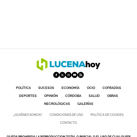
POLÍTICA
SUCESOS
ECONOMÍA
OCIO
COFRADÍAS
DEPORTES
OPINIÓN
CÓRDOBA
SALUD
OBRAS
NECROLÓGICAS
GALERÍAS
¿QUIÉNES SOMOS?
CONDICIONES DE USO
POLÍTICA DE COOKIES
CONTACTO
QUEDA PROHIBIDA LA REPRODUCCION TOTAL O PARCIAL O EL USO DE CUALQUIER