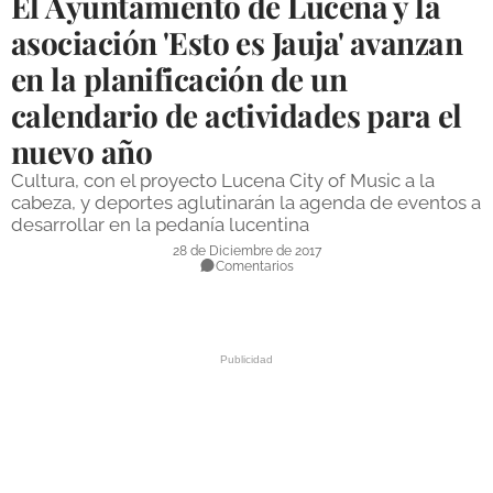
El Ayuntamiento de Lucena y la
DEPORTES
asociación 'Esto es Jauja' avanzan
en la planificación de un
COMPETICIONES
calendario de actividades para el
DEPORTE BASE
nuevo año
OPINIÓN
Cultura, con el proyecto Lucena City of Music a la
VENTANA CIUDADANA
cabeza, y deportes aglutinarán la agenda de eventos a
desarrollar en la pedanía lucentina
CÓRDOBA
28 de Diciembre de 2017
Comentarios
PROVINCIA
SUBBÉTICA HOY
SALUD
OBRAS
NECROLÓGICAS