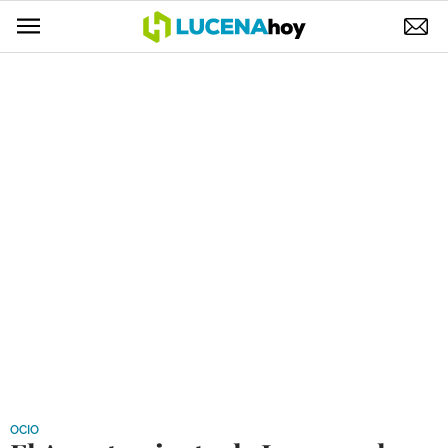
POLÍTICA
AYUNTAMIENTO
ELECCIONES
SUCESOS
ECONOMÍA
DESARROLLO LOCAL
LUCENA EMPRESAS
OCIO
COFRADÍAS
OCIO