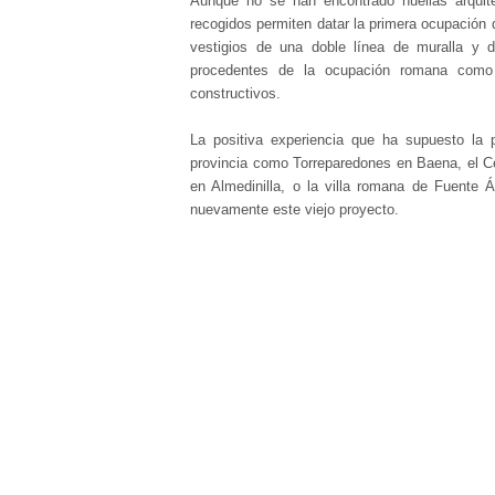
Aunque no se han encontrado huellas arquite
recogidos permiten datar la primera ocupación 
vestigios de una doble línea de muralla y 
procedentes de la ocupación romana como 
constructivos.
La positiva experiencia que ha supuesto la 
provincia como Torreparedones en Baena, el Ce
en Almedinilla, o la villa romana de Fuente
nuevamente este viejo proyecto.