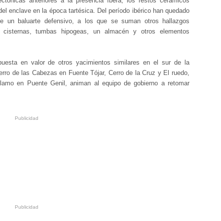
ctónicas anteriores a la presencia íbera, los restos cerámicos
del enclave en la época tartésica. Del período ibérico han quedado
de un baluarte defensivo, a los que se suman otros hallazgos
cisternas, tumbas hipogeas, un almacén y otros elementos
puesta en valor de otros yacimientos similares en el sur de la
rro de las Cabezas en Fuente Tójar, Cerro de la Cruz y El ruedo,
 Álamo en Puente Genil, animan al equipo de gobierno a retomar