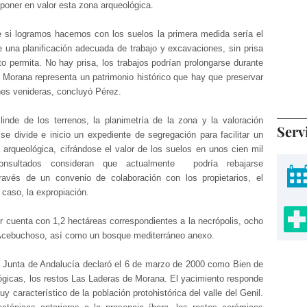
poner en valor esta zona arqueológica.
e si logramos hacernos con los suelos la primera medida sería el
 una planificación adecuada de trabajo y excavaciones, sin prisa
o permita. No hay prisa, los trabajos podrían prolongarse durante
Morana representa un patrimonio histórico que hay que preservar
es venideras, concluyó Pérez.
inde de los terrenos, la planimetría de la zona y la valoración
Serv
e divide e inicio un expediente de segregación para facilitar un
 arqueológica, cifrándose el valor de los suelos en unos cien mil
onsultados consideran que actualmente podría rebajarse
ravés de un convenio de colaboración con los propietarios, el
caso, la expropiación.
ur cuenta con 1,2 hectáreas correspondientes a la necrópolis, ocho
o Acebuchoso, así como un bosque mediterráneo anexo.
a Junta de Andalucía declaró el 6 de marzo de 2000 como Bien de
ógicas, los restos Las Laderas de Morana. El yacimiento responde
y característico de la población protohistórica del valle del Genil.