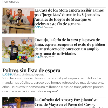
homenajes
La Casa de los Mora espera recibir a unos
GALERÍAS
700 "jueguistas" durante las V Jornadas
Anuales de Juegos de Mesa que se
celebran este fin de semana
OCIO
28/11/2017
Cazauja, la feria de la caza y la pesca de
Jauja, espera recuperar el éxito de público
de anteriores ediciones con un amplio
programa de actividades
OCIO
30/10/2017
Pobres sin lista de espera
LUCENA
Alfonso Jiménez
15/09/2017
"Con la crisis mundial, la reforma laboral y el saqueo permitido a los
mandantes públicos, parece que hemos retrocedido más de cuarenta
años. De nuevo tenemos una millonaria clase de trabajadores pobres,
que crece a diario, sin lista de espera"
La Cofradía del Amor y Paz 'planta' su
Cruz de Mayo en el Paseo del Coso y