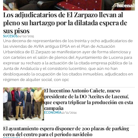
Los adjudicatarios de El Zarpazo llevan al
pleno su hartazgo por la dilatada espera de
sus pisos
SUCESOS
24/02/2015
Una decena de representantes de los treinta y ocho adjudicatarios de
las viviendas de AVRA antigua EPSA en el Plan de Actuación
Urbanística de El Zarpazo se manifestaron ayer de forma silenciosa y
con carteles en el salón de plenos del Ayuntamiento de Lucena para
expresar su rechazo a la actuación de la citada empresa pública de la
Junta de Andalucía y el consistorio lucentino, que aún no han
desbloqueado la ocupación de los citados inmuebles, adjudicados en
régimen de alquiler social, con opc
El lucentino Antonio Cañete, nuevo
presidente de la DO 'Aceites de Lucena',
que espera triplicar la producción en esta
campaña
ECONOMÍA
12/11/2014
El ayuntamiento espera disponer de 200 plazas de parking
cerca del centro para el periodo navideño