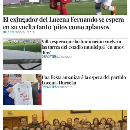
El exjugador del Lucena Fernando se espera
en su vuelta tanto 'pitos como aplausos'
DEPORTES
30/08/2013
Villa espera que la iluminación vuelva a
las torres del estadio municipal "en unos
días"
DEPORTES
12/08/2013
Una fiesta amenizará la espera del partido
Lucena-Huracán
DEPORTES
22/05/2013