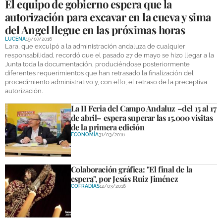
El equipo de gobierno espera que la
autorización para excavar en la cueva y sima
del Angel llegue en las próximas horas
LUCENA
19/07/2016
Lara, que exculpó a la administración andaluza de cualquier
responsabilidad, recordó que el pasado 27 de mayo se hizo llegar a la
Junta toda la documentación, produciéndose posteriormente
diferentes requerimientos que han retrasado la finalización del
procedimiento administrativo y, con ello, el retraso de la preceptiva
autorización.
La II Feria del Campo Andaluz –del 15 al 17
de abril– espera superar las 15.000 visitas
de la primera edición
ECONOMÍA
31/03/2016
Colaboración gráfica: "El final de la
espera", por Jesús Ruiz Jiménez
COFRADÍAS
12/03/2016