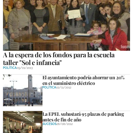
A la espera de los fondos para la escuela
taller "Sol e infancia"
POLÍTICA
09/01/2013
El ayuntamiento podría ahorrar un 20%
en el suministro eléctrico
POLÍTICA
02/11/2012
La EPEL subastará 95 plazas de parking
antes de fin de año
SUCESOS
28/08/2012