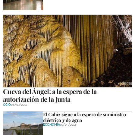
Cueva del Ángel: a la espera de la
autorización de la Junta
OCIO
06/07/2012
El Cahiz sigue a la espera de suministro
eléctrico y de agua
ECONOMÍA
07/05/2012