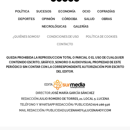
POLÍTICA
SUCESOS
ECONOMÍA
OCIO
COFRADÍAS
DEPORTES
OPINIÓN
CÓRDOBA
SALUD
OBRAS
NECROLÓGICAS
GALERÍAS
¿QUIÉNES SOMOS?
CONDICIONES DE USO
POLÍTICA DE COOKIES
CONTACTO
QUEDA PROHIBIDA LA REPRODUCCION TOTAL O PARCIAL O EL USO DE CUALQUIER
CONTENIDO ESCRITO, GRÁFICO, SONORO O AUDIOVISUAL PROPIEDAD DE ESTE
PERIÓDICO SIN CONTAR CON LA CORRESPONDIENTE AUTORIZACIÓN POR ESCRITO
DEL EDITOR.
EDITA:
DIRECTOR:
JOSÉ MARÍA GARCÍA SÁNCHEZ
REDACCIÓN:
JULIO ROMERO DE TORRES, 21. LOCAL 5. LUCENA
TELÉFONO Y WHATSAPP REDACCIÓN/PUBLICIDAD:
676 286 936
MAIL REDACCIÓN/PUBLICIDAD:
LUCENAHOY@LUCENAHOY.COM