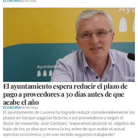
ECONOMÍA
31/10/2014
El ayuntamiento espera reducir el plazo de
pago a proveedores a 30 días antes de que
acabe el año
ECONOMÍA
06/08/2014
El ayuntamiento de Lucena ha logrado reducir considerablemente los
plazos en los que paga las facturas a sus proveedores y según el
titular de Hacienda, José Cantizani, "esperamos alcanzar el objetivo de
bajar de los 30 días que marca la ley antes de que acabe el actual
ejercicio económico, y en ese sentido seguimos trabajando"