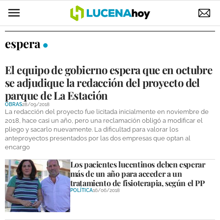
POLÍTICA
espera
AYUNTAMIENTO
El equipo de gobierno espera que en octubre
ELECCIONES
se adjudique la redacción del proyecto del
parque de La Estación
SUCESOS
OBRAS
28/09/2018
La redacción del proyecto fue licitada inicialmente en noviembre de
ECONOMÍA
2018, hace casi un año, pero una reclamación obligó a modificar el
pliego y sacarlo nuevamente. La dificultad para valorar los
anteproyectos presentados por las dos empresas que optan al
DESARROLLO LOCAL
encargo
LUCENA EMPRESAS
Los pacientes lucentinos deben esperar
más de un año para acceder a un
OCIO
tratamiento de fisioterapia, según el PP
POLÍTICA
16/06/2018
COFRADÍAS