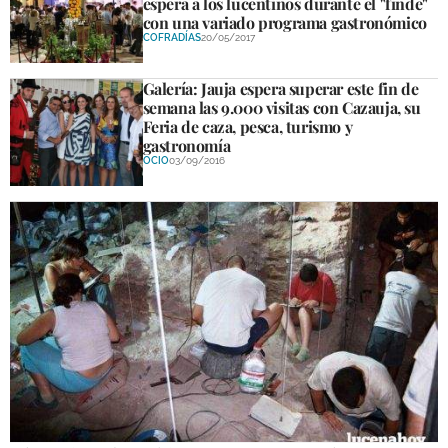
espera a los lucentinos durante el "finde"
con una variado programa gastronómico
COFRADÍAS
20/05/2017
Galería: Jauja espera superar este fin de
semana las 9.000 visitas con Cazauja, su
Feria de caza, pesca, turismo y
gastronomía
OCIO
03/09/2016