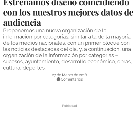
Estrenamos diseño coincidiendo
DEPORTES
con los nuestros mejores datos de
audiencia
COMPETICIONES
Proponemos una nueva organización de la
DEPORTE BASE
información por categorías, similar a la de la mayoría
de los medios nacionales, con un primer bloque con
OPINIÓN
las noticias destacadas del día, y, a continuación, una
organización de la información por categorías –
VENTANA CIUDADANA
sucesos, ayuntamiento, desarrollo económico, obras,
cultura, deportes...
CÓRDOBA
27 de Marzo de 2018
Comentarios
PROVINCIA
SUBBÉTICA HOY
SALUD
OBRAS
NECROLÓGICAS