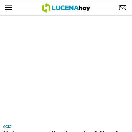
POLÍTICA
AYUNTAMIENTO
ELECCIONES
SUCESOS
ECONOMÍA
DESARROLLO LOCAL
LUCENA EMPRESAS
OCIO
COFRADÍAS
OCIO