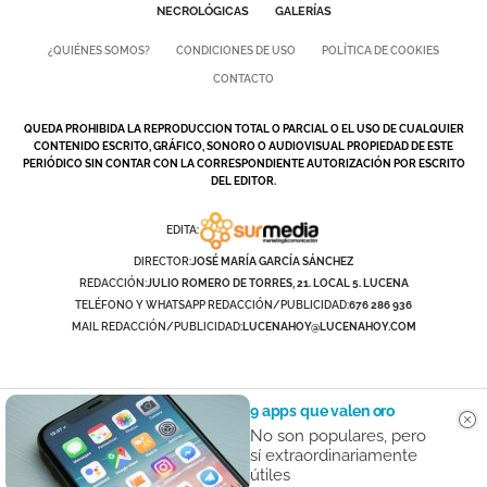
NECROLÓGICAS
GALERÍAS
¿QUIÉNES SOMOS?
CONDICIONES DE USO
POLÍTICA DE COOKIES
CONTACTO
QUEDA PROHIBIDA LA REPRODUCCION TOTAL O PARCIAL O EL USO DE CUALQUIER
CONTENIDO ESCRITO, GRÁFICO, SONORO O AUDIOVISUAL PROPIEDAD DE ESTE
PERIÓDICO SIN CONTAR CON LA CORRESPONDIENTE AUTORIZACIÓN POR ESCRITO
DEL EDITOR.
EDITA:
DIRECTOR:
JOSÉ MARÍA GARCÍA SÁNCHEZ
REDACCIÓN:
JULIO ROMERO DE TORRES, 21. LOCAL 5. LUCENA
TELÉFONO Y WHATSAPP REDACCIÓN/PUBLICIDAD:
676 286 936
MAIL REDACCIÓN/PUBLICIDAD:
LUCENAHOY@LUCENAHOY.COM
9 apps que valen oro
No son populares, pero
sí extraordinariamente
útiles