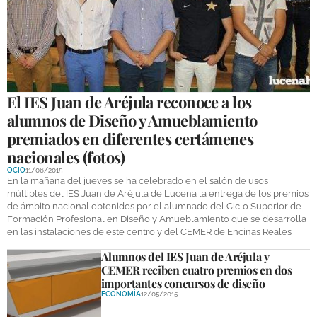
GALERÍAS
El IES Juan de Aréjula reconoce a los
alumnos de Diseño y Amueblamiento
premiados en diferentes certámenes
nacionales (fotos)
OCIO
11/06/2015
En la mañana del jueves se ha celebrado en el salón de usos
múltiples del IES Juan de Aréjula de Lucena la entrega de los premios
de ámbito nacional obtenidos por el alumnado del Ciclo Superior de
Formación Profesional en Diseño y Amueblamiento que se desarrolla
en las instalaciones de este centro y del CEMER de Encinas Reales
Alumnos del IES Juan de Aréjula y
CEMER reciben cuatro premios en dos
importantes concursos de diseño
ECONOMÍA
12/05/2015