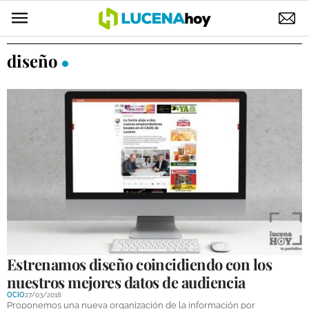
POLÍTICA
diseño
AYUNTAMIENTO
ELECCIONES
SUCESOS
ECONOMÍA
DESARROLLO LOCAL
LUCENA EMPRESAS
OCIO
Estrenamos diseño coincidiendo con los
nuestros mejores datos de audiencia
COFRADÍAS
OCIO
27/03/2018
Proponemos una nueva organización de la información por