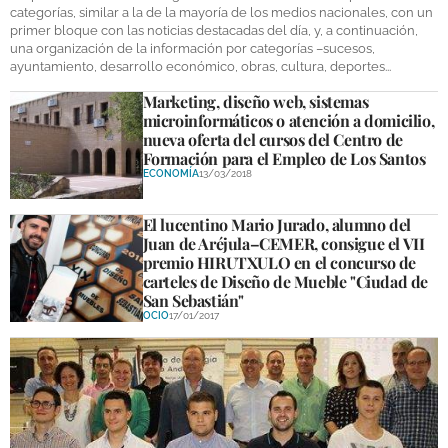
categorías, similar a la de la mayoría de los medios nacionales, con un
DEPORTES
primer bloque con las noticias destacadas del día, y, a continuación,
una organización de la información por categorías –sucesos,
COMPETICIONES
ayuntamiento, desarrollo económico, obras, cultura, deportes...
DEPORTE BASE
Marketing, diseño web, sistemas
microinformáticos o atención a domicilio,
nueva oferta del cursos del Centro de
OPINIÓN
Formación para el Empleo de Los Santos
ECONOMÍA
13/03/2018
VENTANA CIUDADANA
El lucentino Mario Jurado, alumno del
CÓRDOBA
Juan de Aréjula–CEMER, consigue el VII
premio HIRUTXULO en el concurso de
PROVINCIA
carteles de Diseño de Mueble "Ciudad de
San Sebastián"
SUBBÉTICA HOY
OCIO
17/01/2017
SALUD
OBRAS
NECROLÓGICAS