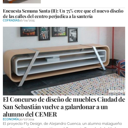
Encuesta Semana Santa (II): Un 75% cree que el nuevo diseño
de las calles del centro perjudica a la santería
COFRADÍAS
16/04/2015
El Concurso de diseño de muebles Ciudad de
San Sebastián vuelve a galardonar a un
alumno del CEMER
ECONOMÍA
30/07/2014
El proyecto Fly Design, de Alejandro Cuenca, un alumno malagueño