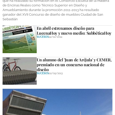
que ha realizado su formación en el Consorcio Escuela de la Madera
de Encinas Reales como Técnico Superior en Diseño y
Amueblamiento durante la promoción 2011-2013 ha resultado
ganador del XVII Concurso de diseño de muebles Ciudad de San
Sebastián
En abril estrenamos diseño para
LucenaHoy y nuevo medio: SubbéticaHoy
SUCESOS
14/02/2014
Un alumno del 'Juan de Aréjula' y CEMER,
premiado en un concurso nacional de
diseño
SUCESOS
02/05/2013