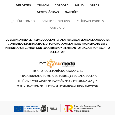
DEPORTES
OPINIÓN
CÓRDOBA
SALUD
OBRAS
NECROLÓGICAS
GALERÍAS
¿QUIÉNES SOMOS?
CONDICIONES DE USO
POLÍTICA DE COOKIES
CONTACTO
QUEDA PROHIBIDA LA REPRODUCCION TOTAL O PARCIAL O EL USO DE CUALQUIER
CONTENIDO ESCRITO, GRÁFICO, SONORO O AUDIOVISUAL PROPIEDAD DE ESTE
PERIÓDICO SIN CONTAR CON LA CORRESPONDIENTE AUTORIZACIÓN POR ESCRITO
DEL EDITOR.
EDITA:
DIRECTOR:
JOSÉ MARÍA GARCÍA SÁNCHEZ
REDACCIÓN:
JULIO ROMERO DE TORRES, 21. LOCAL 5. LUCENA
TELÉFONO Y WHATSAPP REDACCIÓN/PUBLICIDAD:
676 286 936
MAIL REDACCIÓN/PUBLICIDAD:
LUCENAHOY@LUCENAHOY.COM