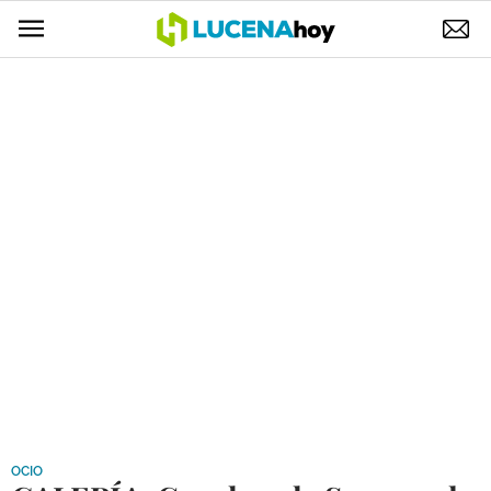
POLÍTICA
AYUNTAMIENTO
ELECCIONES
SUCESOS
ECONOMÍA
DESARROLLO LOCAL
LUCENA EMPRESAS
OCIO
COFRADÍAS
OCIO