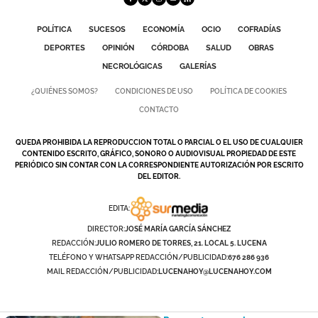
POLÍTICA
SUCESOS
ECONOMÍA
OCIO
COFRADÍAS
DEPORTES
OPINIÓN
CÓRDOBA
SALUD
OBRAS
NECROLÓGICAS
GALERÍAS
¿QUIÉNES SOMOS?
CONDICIONES DE USO
POLÍTICA DE COOKIES
CONTACTO
QUEDA PROHIBIDA LA REPRODUCCION TOTAL O PARCIAL O EL USO DE CUALQUIER
CONTENIDO ESCRITO, GRÁFICO, SONORO O AUDIOVISUAL PROPIEDAD DE ESTE
PERIÓDICO SIN CONTAR CON LA CORRESPONDIENTE AUTORIZACIÓN POR ESCRITO
DEL EDITOR.
EDITA:
DIRECTOR:
JOSÉ MARÍA GARCÍA SÁNCHEZ
REDACCIÓN:
JULIO ROMERO DE TORRES, 21. LOCAL 5. LUCENA
TELÉFONO Y WHATSAPP REDACCIÓN/PUBLICIDAD:
676 286 936
MAIL REDACCIÓN/PUBLICIDAD:
LUCENAHOY@LUCENAHOY.COM