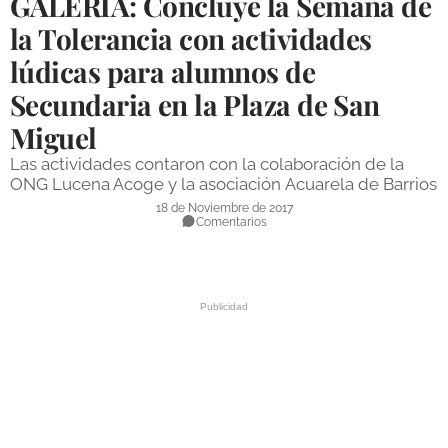
GALERÍA: Concluye la Semana de
DEPORTES
la Tolerancia con actividades
lúdicas para alumnos de
COMPETICIONES
Secundaria en la Plaza de San
DEPORTE BASE
Miguel
OPINIÓN
Las actividades contaron con la colaboración de la
VENTANA CIUDADANA
ONG Lucena Acoge y la asociación Acuarela de Barrios
18 de Noviembre de 2017
CÓRDOBA
Comentarios
PROVINCIA
SUBBÉTICA HOY
SALUD
OBRAS
NECROLÓGICAS