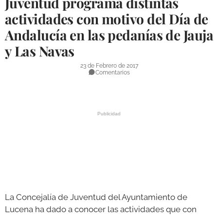
Juventud programa distintas
DEPORTES
actividades con motivo del Día de
Andalucía en las pedanías de Jauja
COMPETICIONES
y Las Navas
DEPORTE BASE
23 de Febrero de 2017
OPINIÓN
Comentarios
VENTANA CIUDADANA
CÓRDOBA
PROVINCIA
SUBBÉTICA HOY
SALUD
OBRAS
La Concejalía de Juventud del Ayuntamiento de
Lucena ha dado a conocer las actividades que con
NECROLÓGICAS