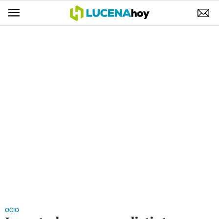
POLÍTICA
AYUNTAMIENTO
ELECCIONES
SUCESOS
ECONOMÍA
DESARROLLO LOCAL
LUCENA EMPRESAS
OCIO
COFRADÍAS
OCIO