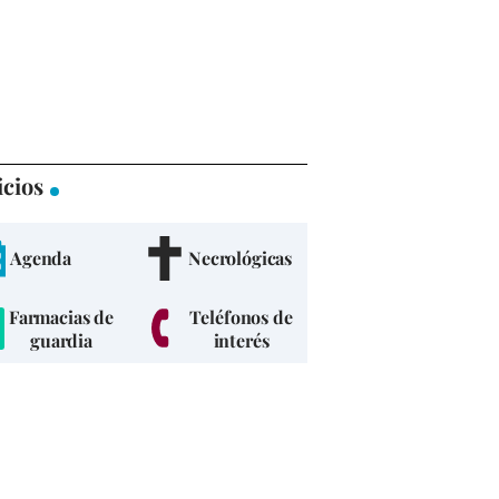
icios
Agenda
Necrológicas
Farmacias de
Teléfonos de
guardia
interés