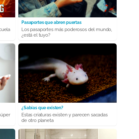
Pasaportes que abren puertas
cuela
Los pasaportes más poderosos del mundo,
¿está el tuyo?
¿Sabías que existen?
súper
Estas criaturas existen y parecen sacadas
de otro planeta