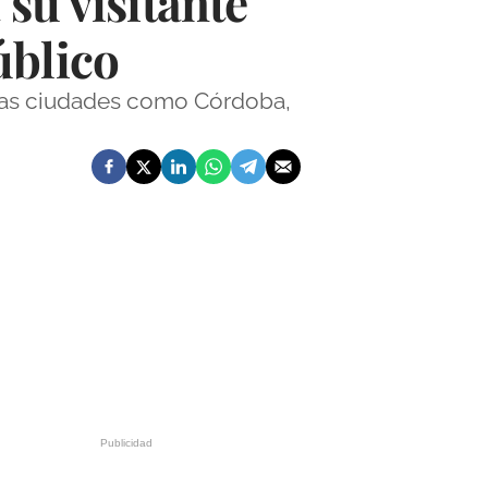
 su visitante
úblico
tras ciudades como Córdoba,