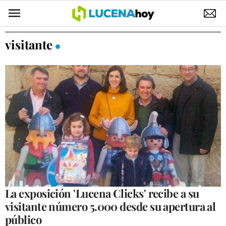
POLÍTICA
visitante
AYUNTAMIENTO
ELECCIONES
SUCESOS
ECONOMÍA
DESARROLLO LOCAL
LUCENA EMPRESAS
OCIO
La exposición 'Lucena Clicks' recibe a su
visitante número 5.000 desde su apertura al
COFRADÍAS
público