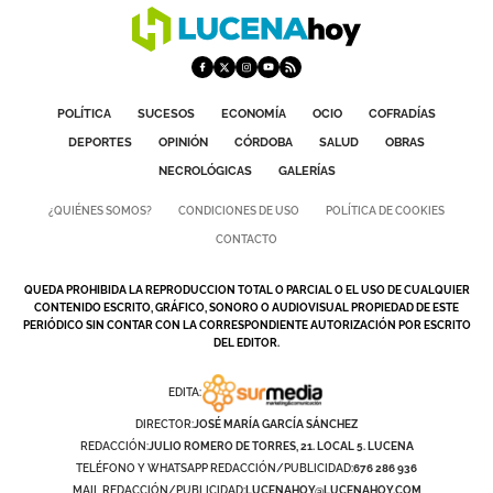
GALERÍAS
POLÍTICA
SUCESOS
ECONOMÍA
OCIO
COFRADÍAS
DEPORTES
OPINIÓN
CÓRDOBA
SALUD
OBRAS
NECROLÓGICAS
GALERÍAS
¿QUIÉNES SOMOS?
CONDICIONES DE USO
POLÍTICA DE COOKIES
CONTACTO
QUEDA PROHIBIDA LA REPRODUCCION TOTAL O PARCIAL O EL USO DE CUALQUIER
CONTENIDO ESCRITO, GRÁFICO, SONORO O AUDIOVISUAL PROPIEDAD DE ESTE
PERIÓDICO SIN CONTAR CON LA CORRESPONDIENTE AUTORIZACIÓN POR ESCRITO
DEL EDITOR.
EDITA:
DIRECTOR:
JOSÉ MARÍA GARCÍA SÁNCHEZ
REDACCIÓN:
JULIO ROMERO DE TORRES, 21. LOCAL 5. LUCENA
TELÉFONO Y WHATSAPP REDACCIÓN/PUBLICIDAD:
676 286 936
MAIL REDACCIÓN/PUBLICIDAD:
LUCENAHOY@LUCENAHOY.COM