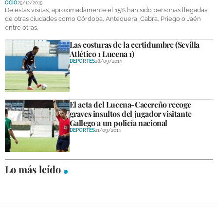
OCIO
25/12/2015
DEPORTES
De estas visitas, aproximadamente el 15% han sido personas llegadas
de otras ciudades como Córdoba, Antequera, Cabra, Priego o Jaén
entre otras.
COMPETICIONES
Las costuras de la certidumbre (Sevilla
DEPORTE BASE
Atlético 1 Lucena 1)
DEPORTES
28/09/2014
OPINIÓN
VENTANA CIUDADANA
El acta del Lucena-Cacereño recoge
CÓRDOBA
graves insultos del jugador visitante
Gallego a un policía nacional
PROVINCIA
DEPORTES
21/09/2014
SUBBÉTICA HOY
Lo más leído
SALUD
OBRAS
NECROLÓGICAS