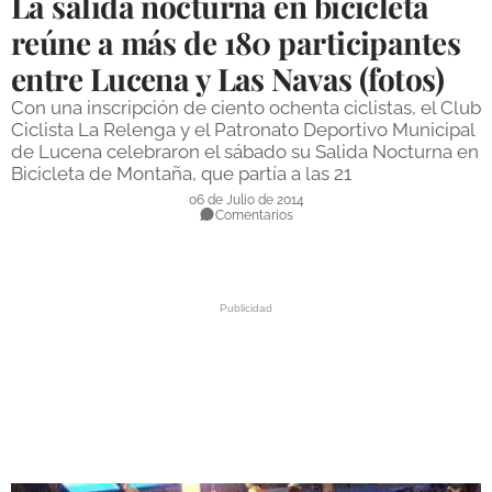
La salida nocturna en bicicleta
DEPORTES
reúne a más de 180 participantes
entre Lucena y Las Navas (fotos)
COMPETICIONES
Con una inscripción de ciento ochenta ciclistas, el Club
DEPORTE BASE
Ciclista La Relenga y el Patronato Deportivo Municipal
de Lucena celebraron el sábado su Salida Nocturna en
OPINIÓN
Bicicleta de Montaña, que partía a las 21
VENTANA CIUDADANA
06 de Julio de 2014
Comentarios
CÓRDOBA
PROVINCIA
SUBBÉTICA HOY
SALUD
OBRAS
NECROLÓGICAS