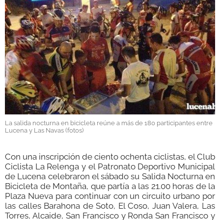
GALERÍAS
La salida nocturna en bicicleta reúne a más de 180 participantes entre
Lucena y Las Navas (fotos)
Con una inscripción de ciento ochenta ciclistas, el Club
Ciclista La Relenga y el Patronato Deportivo Municipal
de Lucena celebraron el sábado su Salida Nocturna en
Bicicleta de Montaña, que partía a las 21.00 horas de la
Plaza Nueva para continuar con un circuito urbano por
las calles Barahona de Soto, El Coso, Juan Valera, Las
Torres, Alcaide, San Francisco y Ronda San Francisco y