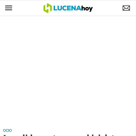
POLÍTICA
AYUNTAMIENTO
ELECCIONES
SUCESOS
ECONOMÍA
DESARROLLO LOCAL
LUCENA EMPRESAS
OCIO
COFRADÍAS
OCIO