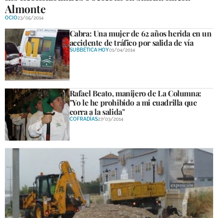
Almonte
OCIO
23/05/2014
Cabra: Una mujer de 62 años herida en un
accidente de tráfico por salida de vía
SUBBÉTICA HOY
01/04/2014
Rafael Beato, manijero de La Columna:
"Yo le he prohibido a mi cuadrilla que
corra a la salida"
COFRADÍAS
27/03/2014