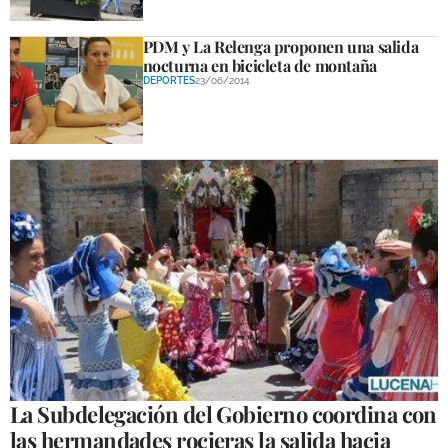
PDM y La Relenga proponen una salida
nocturna en bicicleta de montaña
DEPORTES
23/06/2014
La Subdelegación del Gobierno coordina con
las hermandades rocieras la salida hacia