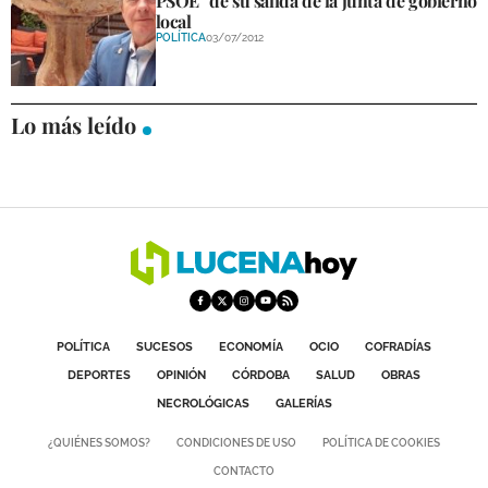
PSOE" de su salida de la junta de gobierno
local
POLÍTICA
03/07/2012
Lo más leído
POLÍTICA
SUCESOS
ECONOMÍA
OCIO
COFRADÍAS
DEPORTES
OPINIÓN
CÓRDOBA
SALUD
OBRAS
NECROLÓGICAS
GALERÍAS
¿QUIÉNES SOMOS?
CONDICIONES DE USO
POLÍTICA DE COOKIES
CONTACTO