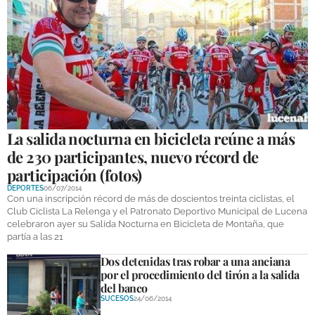
La salida nocturna en bicicleta reúne a más
de 230 participantes, nuevo récord de
participación (fotos)
DEPORTES
06/07/2014
Con una inscripción récord de más de doscientos treinta ciclistas, el
Club Ciclista La Relenga y el Patronato Deportivo Municipal de Lucena
celebraron ayer su Salida Nocturna en Bicicleta de Montaña, que
partía a las 21
Dos detenidas tras robar a una anciana
por el procedimiento del tirón a la salida
del banco
SUCESOS
24/06/2014