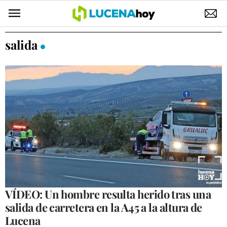
POLÍTICA
salida
AYUNTAMIENTO
ELECCIONES
SUCESOS
ECONOMÍA
DESARROLLO LOCAL
LUCENA EMPRESAS
OCIO
VÍDEO: Un hombre resulta herido tras una
salida de carretera en la A45 a la altura de
COFRADÍAS
Lucena