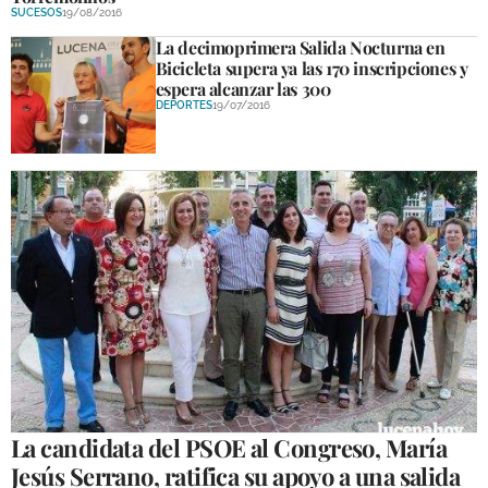
SUCESOS
19/08/2016
La decimoprimera Salida Nocturna en
GALERÍAS
Bicicleta supera ya las 170 inscripciones y
espera alcanzar las 300
DEPORTES
19/07/2016
La candidata del PSOE al Congreso, María
Jesús Serrano, ratifica su apoyo a una salida