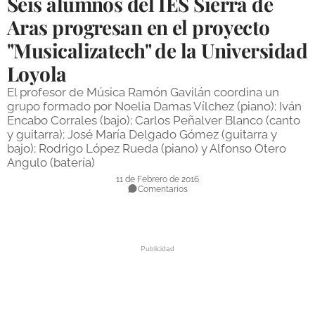
Seis alumnos del IES Sierra de
DEPORTES
Aras progresan en el proyecto
"Musicalizatech" de la Universidad
COMPETICIONES
Loyola
DEPORTE BASE
El profesor de Música Ramón Gavilán coordina un
OPINIÓN
grupo formado por Noelia Damas Vílchez (piano); Iván
Encabo Corrales (bajo); Carlos Peñalver Blanco (canto
VENTANA CIUDADANA
y guitarra); José María Delgado Gómez (guitarra y
bajo); Rodrigo López Rueda (piano) y Alfonso Otero
CÓRDOBA
Angulo (batería)
11 de Febrero de 2016
PROVINCIA
Comentarios
SUBBÉTICA HOY
SALUD
OBRAS
NECROLÓGICAS