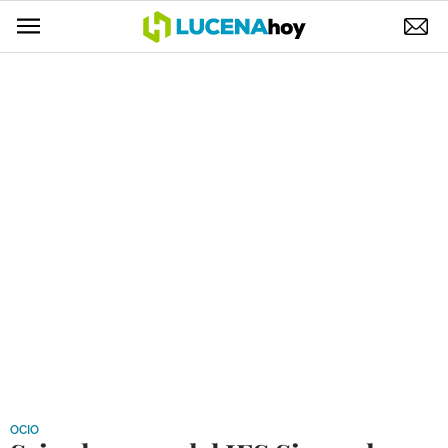
POLÍTICA
AYUNTAMIENTO
ELECCIONES
SUCESOS
ECONOMÍA
DESARROLLO LOCAL
LUCENA EMPRESAS
OCIO
COFRADÍAS
OCIO