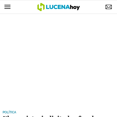
POLÍTICA
AYUNTAMIENTO
ELECCIONES
SUCESOS
ECONOMÍA
DESARROLLO LOCAL
LUCENA EMPRESAS
OCIO
COFRADÍAS
POLÍTICA