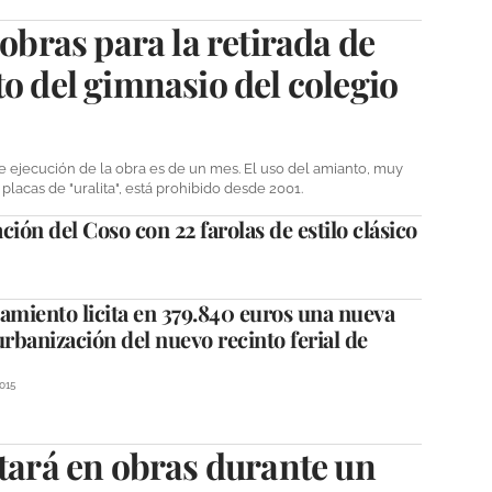
 obras para la retirada de
to del gimnasio del colegio
de ejecución de la obra es de un mes. El uso del amianto, muy
lacas de "uralita", está prohibido desde 2001.
ción del Coso con 22 farolas de estilo clásico
amiento licita en 379.840 euros una nueva
urbanización del nuevo recinto ferial de
015
stará en obras durante un