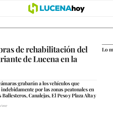
OCIO
COFRADÍAS
DEPORTES
OPINIÓN
CÓRDOBA
SALU
bras de rehabilitación del
Lo m
ariante de Lucena en la
cámaras grabarán a los vehículos que
 indebidamente por las zonas peatonales en
s Ballesteros, Canalejas, El Peso y Plaza Alta y
0/2017