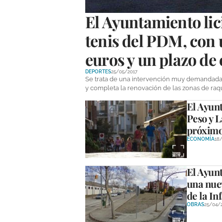
El Ayuntamiento lici
tenis del PDM, con 
euros y un plazo de
DEPORTES
25/05/2017
Se trata de una intervención muy demandada d
y completa la renovación de las zonas de raq
El Ayunt
Peso y L
próximo
ECONOMÍA
18
El Ayunt
una nuev
de la In
OBRAS
25/04/