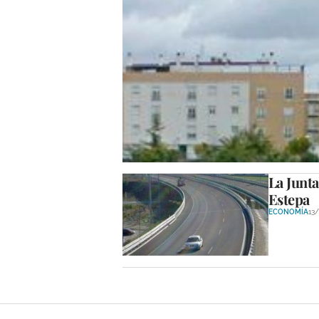
La Seguridad Social 
sede en Lucena
ECONOMÍA
26/12/2012
La Junta
Estepa
ECONOMÍA
13