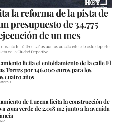
ta la reforma de la pista de
un presupuesto de 34.775
 ejecución de un mes
urante los últimos años por los practicantes de este deporte
ueta de la Ciudad Deportiva
amiento licita el entoldamiento de la calle El
as Torres por 146.000 euros para los
s cuatro años
/05/2017
amiento de Lucena licita la construcción de
a zona verde de 2.018 m2 junto a la avenida
fancia
2017