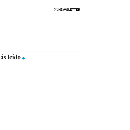
NEWSLETTER
D
OBRAS
NECROLÓGICAS
GALERÍAS
ás leído