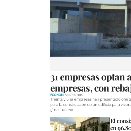
31 empresas optan a 
empresas, con rebaj
ECONOMÍA
05/03/2015
Treinta y una empresas han presentado ofer
para la construcción de un edificio para viv
5) de Lucena
El consis
en 96.80