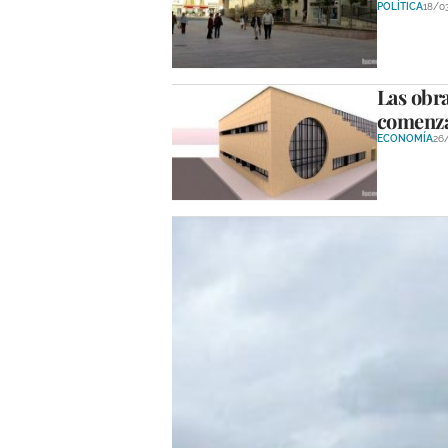
POLÍTICA
18/0
Las obra
comenza
ECONOMÍA
26