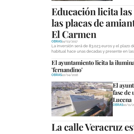
Educación licita las
las placas de amian
El Carmen
OBRAS
14/03/2017
La inversión será de 83.023 euros y el plazo 
habitual hace unas decadas y presente en las p
El ayuntamiento licita la ilumina
'fernandino'
OBRAS
22/04/2016
El ayunt
fase de 
Lucena
OBRAS
10/11/2
La calle Veracruz e