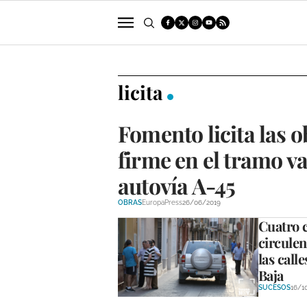
POLÍTICA
SUCESOS
ECONOMÍA
licita
Fomento licita las o
firme en el tramo v
autovía A-45
OBRAS
EuropaPress
26/06/2019
Cuatro 
circulen
las calle
Baja
SUCESOS
16/1