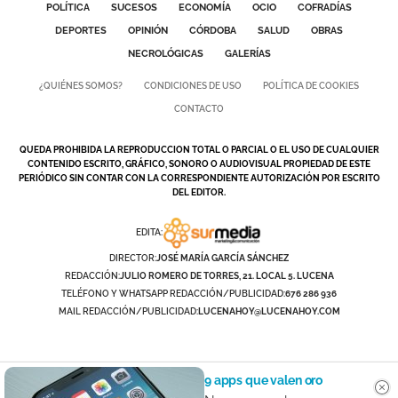
POLÍTICA
SUCESOS
ECONOMÍA
OCIO
COFRADÍAS
DEPORTES
OPINIÓN
CÓRDOBA
SALUD
OBRAS
NECROLÓGICAS
GALERÍAS
¿QUIÉNES SOMOS?
CONDICIONES DE USO
POLÍTICA DE COOKIES
CONTACTO
QUEDA PROHIBIDA LA REPRODUCCION TOTAL O PARCIAL O EL USO DE CUALQUIER
CONTENIDO ESCRITO, GRÁFICO, SONORO O AUDIOVISUAL PROPIEDAD DE ESTE
PERIÓDICO SIN CONTAR CON LA CORRESPONDIENTE AUTORIZACIÓN POR ESCRITO
DEL EDITOR.
EDITA:
DIRECTOR:
JOSÉ MARÍA GARCÍA SÁNCHEZ
REDACCIÓN:
JULIO ROMERO DE TORRES, 21. LOCAL 5. LUCENA
TELÉFONO Y WHATSAPP REDACCIÓN/PUBLICIDAD:
676 286 936
MAIL REDACCIÓN/PUBLICIDAD:
LUCENAHOY@LUCENAHOY.COM
9 apps que valen oro