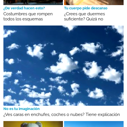
¿De verdad hacen esto?
Tu cuerpo pide descanso
Costumbres que rompen
¿Crees que duermes
todos los esquemas
suficiente? Quizá no
No es tu imaginación
¿Ves caras en enchufes, coches o nubes? Tiene explicación