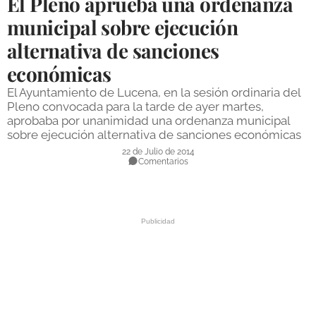
El Pleno aprueba una ordenanza
DEPORTES
municipal sobre ejecución
alternativa de sanciones
COMPETICIONES
económicas
DEPORTE BASE
El Ayuntamiento de Lucena, en la sesión ordinaria del
OPINIÓN
Pleno convocada para la tarde de ayer martes,
aprobaba por unanimidad una ordenanza municipal
VENTANA CIUDADANA
sobre ejecución alternativa de sanciones económicas
22 de Julio de 2014
CÓRDOBA
Comentarios
PROVINCIA
SUBBÉTICA HOY
SALUD
OBRAS
NECROLÓGICAS