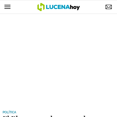
POLÍTICA
AYUNTAMIENTO
ELECCIONES
SUCESOS
ECONOMÍA
DESARROLLO LOCAL
LUCENA EMPRESAS
OCIO
COFRADÍAS
POLÍTICA