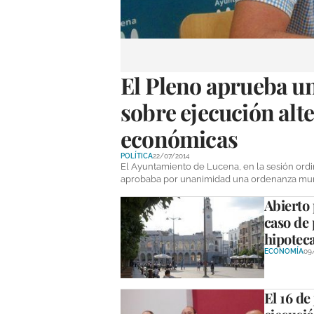
El Pleno aprueba u
sobre ejecución alt
económicas
POLÍTICA
22/07/2014
El Ayuntamiento de Lucena, en la sesión ordi
aprobaba por unanimidad una ordenanza muni
Abierto 
caso de 
hipoteca
ECONOMÍA
09
El 16 de