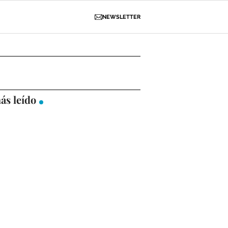
NEWSLETTER
D
OBRAS
NECROLÓGICAS
GALERÍAS
ás leído