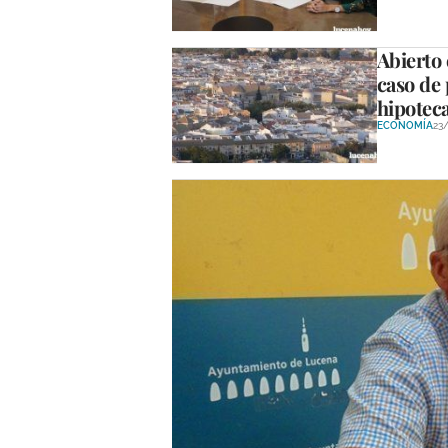
Abierto 
caso de 
hipoteca
ECONOMÍA
23