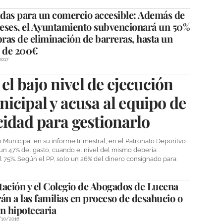
das para un comercio accesible: Además de
reses, el Ayuntamiento subvencionará un 50%
bras de eliminación de barreras, hasta un
 de 200€
2017
 el bajo nivel de ejecución
icipal y acusa al equipo de
idad para gestionarlo
 Municipal en su informe trimestral, en el Patronato Deporitvo
un 47% del gasto, cuando el nivel del mismo debería
al 75%. Según el PP, solo un 26% del dinero consignado para
tación y el Colegio de Abogados de Lucena
án a las familias en proceso de desahucio o
n hipotecaria
/10/2016