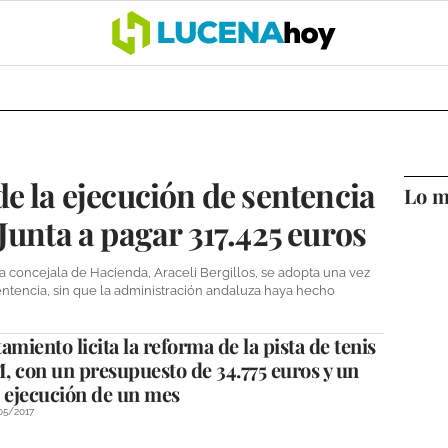
OCIO
COFRADÍAS
DEPORTES
OPINIÓN
CÓRDOBA
SALU
e la ejecución de sentencia
Lo m
Junta a pagar 317.425 euros
la concejala de Hacienda, Araceli Bergillos, se adopta una vez
entencia, sin que la administración andaluza haya hecho
amiento licita la reforma de la pista de tenis
, con un presupuesto de 34.775 euros y un
e ejecución de un mes
05/2017