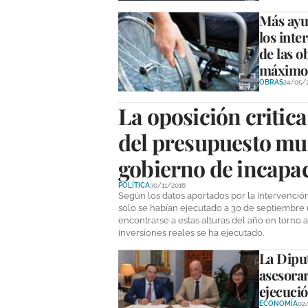
Más ayu
los inte
de las o
máximo
OBRAS
24/05/
La oposición critica
del presupuesto mun
gobierno de incapac
POLÍTICA
30/11/2016
Según los datos aportados por la Intervención
solo se habían ejecutado a 30 de septiembre 
encontrarse a estas alturas del año en torno 
inversiones reales se ha ejecutado.
La Dipu
asesorar
ejecució
ECONOMÍA
02