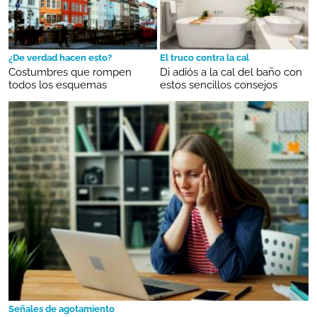
¿De verdad hacen esto?
El truco contra la cal
Costumbres que rompen
Di adiós a la cal del baño con
todos los esquemas
estos sencillos consejos
Señales de agotamiento