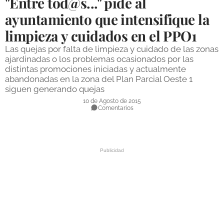
"Entre tod@s..." pide al
DEPORTES
ayuntamiento que intensifique la
limpieza y cuidados en el PPO1
COMPETICIONES
Las quejas por falta de limpieza y cuidado de las zonas
DEPORTE BASE
ajardinadas o los problemas ocasionados por las
distintas promociones iniciadas y actualmente
OPINIÓN
abandonadas en la zona del Plan Parcial Oeste 1
siguen generando quejas
VENTANA CIUDADANA
10 de Agosto de 2015
Comentarios
CÓRDOBA
PROVINCIA
SUBBÉTICA HOY
SALUD
OBRAS
NECROLÓGICAS