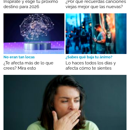
Inspírate y elige tu próximo
¿Por qué recuerdas canciones
destino para 2026
viejas mejor que las nuevas?
No eran tan locas
¿Sabes qué baja tu ánimo?
¿Te afecta más de lo que
Lo haces todos los días y
crees? Mira esto
afecta cómo te sientes