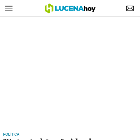
POLÍTICA
AYUNTAMIENTO
ELECCIONES
SUCESOS
ECONOMÍA
DESARROLLO LOCAL
LUCENA EMPRESAS
OCIO
COFRADÍAS
POLÍTICA