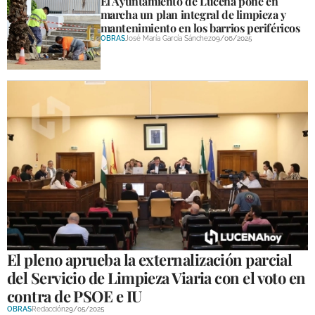
El Ayuntamiento de Lucena pone en
marcha un plan integral de limpieza y
mantenimiento en los barrios periféricos
OBRAS
José María García Sánchez
09/06/2025
El pleno aprueba la externalización parcial
del Servicio de Limpieza Viaria con el voto en
contra de PSOE e IU
OBRAS
Redacción
29/05/2025