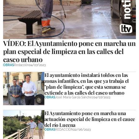
VÍDEO: El Ayuntamiento pone en marcha un
plan especial de limpieza en las calles del
casco urbano
OBRAS
Redacción
04/07/2023
El ayuntamiento instalará toldos en las
zonas infantiles, en las que ya trabaja el
"plan de limpieza", que esta semana se
extiende a las calles del casco urbano
OBRAS
José María García Sánchez
04/07/2023
El Ayuntamiento pone en marcha una
actuación especial de limpieza en el cauce
del río Lucena
OBRAS
REDACCIÓN
22/06/2023