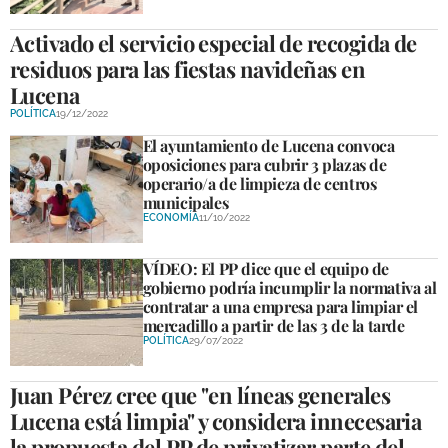
Activado ​el servicio especial de recogida de
residuos para las fiestas navideñas en
Lucena
POLÍTICA
19/12/2022
El ayuntamiento de Lucena convoca
oposiciones para cubrir 3 plazas de
operario/a de limpieza de centros
municipales
ECONOMÍA
11/10/2022
VÍDEO: El PP dice que el equipo de
gobierno podría incumplir la normativa al
contratar a una empresa para limpiar el
mercadillo a partir de las 3 de la tarde
POLÍTICA
29/07/2022
Juan Pérez cree que "en líneas generales
Lucena está limpia" y considera innecesaria
la propuesta del PP de privatizar parte del