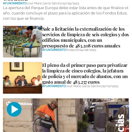
AYUNTAMIENTO
José María García Sánchez
12/09/2023
La apertura del Parque Europa debe estar lista antes de que finalice el
año, cuando concluye el plazo para la aplicación de los Fondos Edusi,
con los que se financia.
Sale a licitación la externalización de los
servicios de limpieza de seis colegios y dos
edificios municipales, con un
presupuesto de 483.208 euros anuales
AYUNTAMIENTO
Redacción
14/08/2023
El pleno da el primer paso para privatizar
la limpieza de cinco colegios, la jefatura
de policía y el mercado de abastos, con un
gasto anual de 483.257 euros
AYUNTAMIENTO
José María García Sánchez
20/07/2023