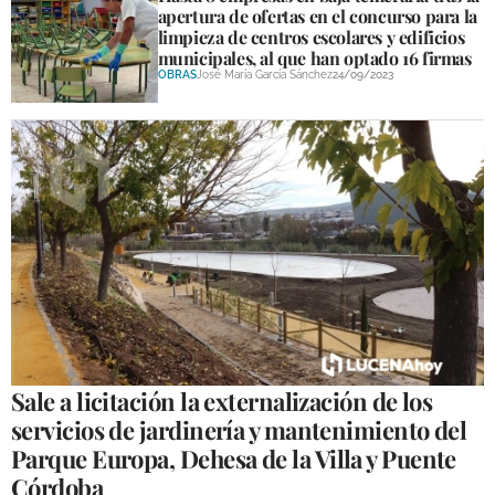
apertura de ofertas en el concurso para la
limpieza de centros escolares y edificios
municipales, al que han optado 16 firmas
OBRAS
José María García Sánchez
24/09/2023
Sale a licitación la externalización de los
servicios de jardinería y mantenimiento del
Parque Europa, Dehesa de la Villa y Puente
Córdoba