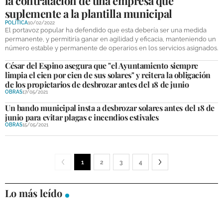
la contratación de una empresa que
suplemente a la plantilla municipal
POLÍTICA
10/02/2022
El portavoz popular ha defendido que esta debería ser una medida
permanente, y permitiría ganar en agilidad y eficacia, manteniendo un
número estable y permanente de operarios en los servicios asignados.
César del Espino asegura que "el Ayuntamiento siempre
limpia el cien por cien de sus solares" y reitera la obligación
de los propietarios de desbrozar antes del 18 de junio
OBRAS
17/05/2021
Un bando municipal insta a desbrozar solares antes del 18 de
junio para evitar plagas e incendios estivales
OBRAS
15/05/2021
1
2
3
4
Lo más leído