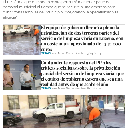
El PP afirma que el modelo mixto permitirá mantener parte del
personal municipal al tiempo que se recurre a una empresa para
cubrir zonas amplias del municipio, “mejorando la operatividad y la
eficacia"
El equipo de gobierno llevará a pleno la
privatización de dos terceras partes del
servicio de limpieza viaria en Lucena, con
un coste anual aproximado de 1.340.000
euros
OBRAS
José María García Sánchez
13/05/2025
Contundente respuesta del PP a las
críticas socialistas sobre la privatización
parcial del servicio de limpieza viaria, que
el equipo de gobierno espera que sea una
realidad antes de que acabe el año
OBRAS
José María García Sánchez
18/07/2024