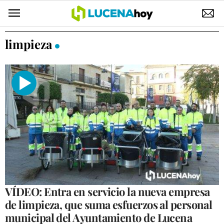
POLÍTICA
limpieza
AYUNTAMIENTO
ELECCIONES
SUCESOS
ECONOMÍA
DESARROLLO LOCAL
LUCENA EMPRESAS
OCIO
VÍDEO: Entra en servicio la nueva empresa
de limpieza, que suma esfuerzos al personal
COFRADÍAS
municipal del Ayuntamiento de Lucena