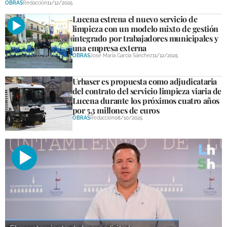
OBRAS
Redacción
11/12/2025
DEPORTES
Lucena estrena el nuevo servicio de
limpieza con un modelo mixto de gestión
COMPETICIONES
integrado por trabajadores municipales y
una empresa externa
DEPORTE BASE
OBRAS
José María García Sánchez
11/12/2025
OPINIÓN
Urbaser es propuesta como adjudicataria
del contrato del servicio limpieza viaria de
VENTANA CIUDADANA
Lucena durante los próximos cuatro años
por 5,3 millones de euros
CÓRDOBA
OBRAS
Redacción
08/10/2025
PROVINCIA
SUBBÉTICA HOY
SALUD
OBRAS
NECROLÓGICAS