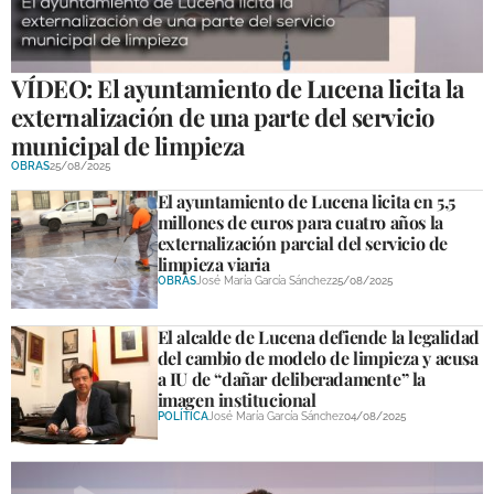
GALERÍAS
VÍDEO: El ayuntamiento de Lucena licita la
externalización de una parte del servicio
municipal de limpieza
OBRAS
25/08/2025
El ayuntamiento de Lucena licita en 5,5
millones de euros para cuatro años la
externalización parcial del servicio de
limpieza viaria
OBRAS
José María García Sánchez
25/08/2025
El alcalde de Lucena defiende la legalidad
del cambio de modelo de limpieza y acusa
a IU de “dañar deliberadamente” la
imagen institucional
POLÍTICA
José María García Sánchez
04/08/2025