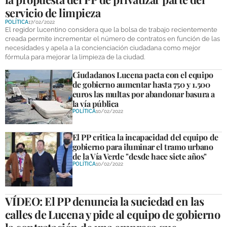
servicio de limpieza
POLÍTICA
17/02/2022
El regidor lucentino considera que la bolsa de trabajo recientemente
creada permite incrementar el número de contratos en función de las
necesidades y apela a la concienciación ciudadana como mejor
fórmula para mejorar la limpieza de la ciudad.
Ciudadanos Lucena pacta con el equipo
de gobierno aumentar hasta 750 y 1.500
euros las multas por abandonar basura a
la vía pública
POLÍTICA
10/02/2022
El PP critica la incapacidad del equipo de
gobierno para iluminar el tramo urbano
de la Vía Verde "desde hace siete años"
POLÍTICA
10/02/2022
VÍDEO: El PP denuncia la suciedad en las
calles de Lucena y pide al equipo de gobierno