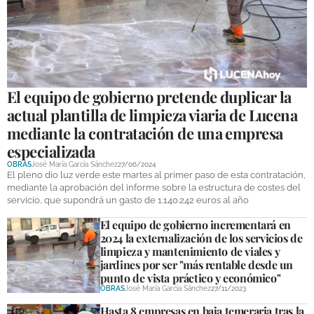
El equipo de gobierno pretende duplicar la
actual plantilla de limpieza viaria de Lucena
mediante la contratación de una empresa
especializada
OBRAS
José María García Sánchez
27/06/2024
El pleno dio luz verde este martes al primer paso de esta contratación,
mediante la aprobación del informe sobre la estructura de costes del
servicio, que supondrá un gasto de 1.140.242 euros al año
El equipo de gobierno incrementará en
2024 la externalización de los servicios de
limpieza y mantenimiento de viales y
jardines por ser "más rentable desde un
punto de vista práctico y económico"
OBRAS
José María García Sánchez
27/11/2023
Hasta 8 empresas en baja temeraria tras la