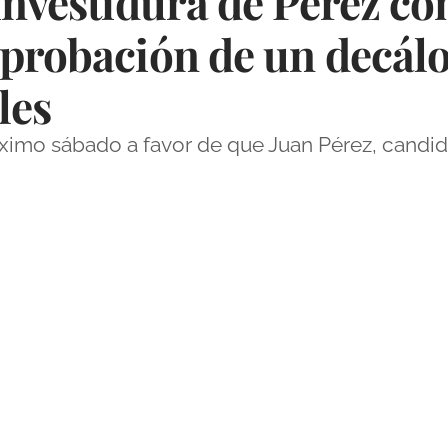
investidura de Pérez co
aprobación de un decál
les
óximo sábado a favor de que Juan Pérez, candi