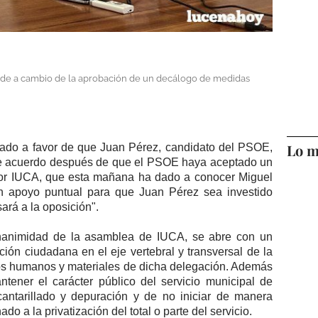
alde a cambio de la aprobación de un decálogo de medidas
Lo m
bado a favor de que Juan Pérez, candidato del PSOE,
ste acuerdo después de que el PSOE haya aceptado un
or IUCA, que esta mañana ha dado a conocer Miguel
 un apoyo puntual para que Juan Pérez sea investido
ará a la oposición".
unanimidad de la asamblea de IUCA, se abre con un
ción ciudadana en el eje vertebral y transversal de la
rsos humanos y materiales de dicha delegación. Además
tener el carácter público del servicio municipal de
cantarillado y depuración y de no iniciar de manera
do a la privatización del total o parte del servicio.