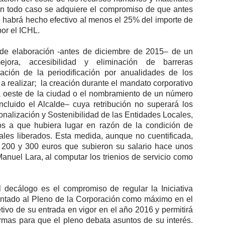
En todo caso se adquiere el compromiso de que antes
e habrá hecho efectivo al menos el 25% del importe de
or el ICHL.
de elaboración -antes de diciembre de 2015– de un
ejora, accesibilidad y eliminación de barreras
cación de la periodificación por anualidades de los
s a realizar; la creación durante el mandato corporativo
na oeste de la ciudad o el nombramiento de un número
cluido el Alcalde– cuya retribución no superará los
ionalización y Sostenibilidad de las Entidades Locales,
ios a que hubiera lugar en razón de la condición de
ales liberados. Esta medida, aunque no cuentificada,
e 200 y 300 euros que subieron su salario hace unos
nuel Lara, al computar los trienios de servicio como
l decálogo es el compromiso de regular la Iniciativa
entado al Pleno de la Corporación como máximo en el
ivo de su entrada en vigor en el año 2016 y permitirá
rmas para que el pleno debata asuntos de su interés.