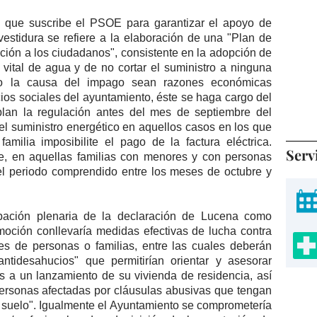
o que suscribe el PSOE para garantizar el apoyo de
estidura se refiere a la elaboración de una "Plan de
ción a los ciudadanos", consistente en la adopción de
vital de agua y de no cortar el suministro a ninguna
o la causa del impago sean razones económicas
cios sociales del ayuntamiento, éste se haga cargo del
lan la regulación antes del mes de septiembre del
l suministro energético en aquellos casos en los que
amilia imposibilite el pago de la factura eléctrica.
Serv
e, en aquellas familias con menores y con personas
el periodo comprendido entre los meses de octubre y
bación plenaria de la declaración de Lucena como
moción conllevaría medidas efectivas de lucha contra
es de personas o familias, entre las cuales deberán
antidesahucios" que permitirían orientar y asesorar
s a un lanzamiento de su vivienda de residencia, así
ersonas afectadas por cláusulas abusivas que tengan
s suelo". Igualmente el Ayuntamiento se comprometería