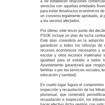
a no establecer relaciones comercial
servicios con aquellas entidades fin
para evitar desahucios económicos de
un convenio legalmente aprobado, al p
a los vecinos afectados.
Por último, este tercer punto del dec
PSOE incluye un plan de lucha contra l
Este plan consistiría en la adopció
garanticen a todos los niños/as de 
recursos económicos necesarios y así
escolar y otros recursos materiales 
igualdad para el estudio a todos 
Ayuntamiento garantizará que ningún
familias o por los servicios sociales,
educación y sanidad).
En cuarto lugar fugura el compromiso d
inspección y recaudación de los tributo
plurianual, que contendrá periodific
recaudación e inspección, los tributo
hacer efectivo dicha gestión, con indi