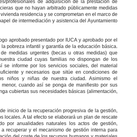
es/profesionales de adquisición de la prestación de
ancieras que no hayan arbitrado públicamente medidas
 vivienda residencia y se comprometan en el marco de
apel de intermediación y asistencia del Ayuntamiento
álogo aprobado presentado por IUCA y aprobado por el
a pobreza infantil y garantía de la educación básica.
n de medidas urgentes (becas u otras medidas) que
nuestra ciudad cuyas familias no dispongan de los
 se informe por los servicios sociales, del material
suficiente y necesarios que sitúe en condiciones de
los niños y niñas de nuestra ciudad. Asimismo el
 menor, cuando así se ponga de manifiesto por sus
 tenga cubiertas sus necesidades básicas (alimentación,
e inicio de la recuperación progresiva de la gestión,
s locales. A tal efecto se elaborará un plan de rescate
ado por anualidades naturales los actos de gestión,
s a recuperar y el mecanismo de gestión interna para
cación del coste de los recursos humanos y materiales