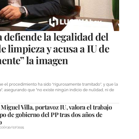
 defiende la legalidad del
 limpieza y acusa a IU de
ente” la imagen
ue el procedimiento ha sido “rigurosamente tramitado”, y que la
a", asegurando que "no existe ningún indicio de nulidad, ni de
iguel Villa, portavoz IU, valora el trabajo
po de gobierno del PP tras dos años de
o
cción
30/07/2025