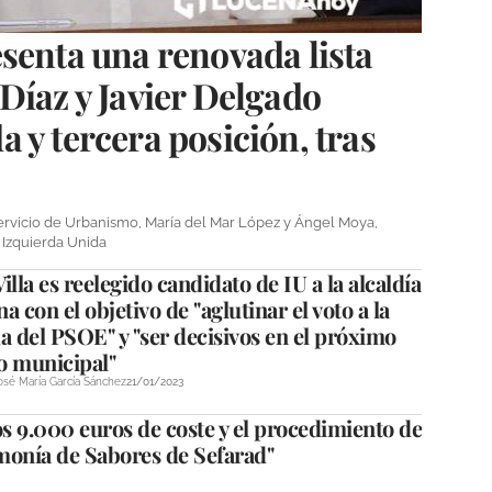
senta una renovada lista
Díaz y Javier Delgado
 y tercera posición, tras
rvicio de Urbanismo, María del Mar López y Ángel Moya,
 Izquierda Unida
illa es reelegido candidato de IU a la alcaldía
a con el objetivo de "aglutinar el voto a la
a del PSOE" y "ser decisivos en el próximo
o municipal"
osé María García Sánchez
21/01/2023
os 9.000 euros de coste y el procedimiento de
rmonía de Sabores de Sefarad"