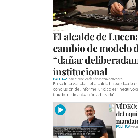
El alcalde de Lucena
cambio de modelo de
“dañar deliberadam
institucional
POLÍTICA
José María García Sánchez
04/08/2025
En su intervención, el alcalde ha explicado q
conclusión del informe jurídico es "inequívoc
fraude, ni de actuación arbitraria"
VÍDEO: M
del equi
mandat
POLÍTICA
Reda