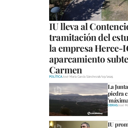
IU lleva al Contenci
tramitación del est
la empresa Herce-IC
aparcamiento subte
Carmen
POLÍTICA
José María García Sánchez
18/03/2025
La Junta
piedra c
'máxima 
OBRAS
José Ma
IU prom