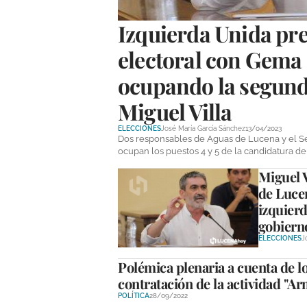
Izquierda Unida pre
electoral con Gema 
ocupando la segunda
Miguel Villa
ELECCIONES
José María García Sánchez
13/04/2023
Dos responsables de Aguas de Lucena y el Se
ocupan los puestos 4 y 5 de la candidatura de
Miguel V
de Lucen
izquierd
gobiern
ELECCIONES
J
Polémica plenaria a cuenta de l
contratación de la actividad "A
POLÍTICA
28/09/2022