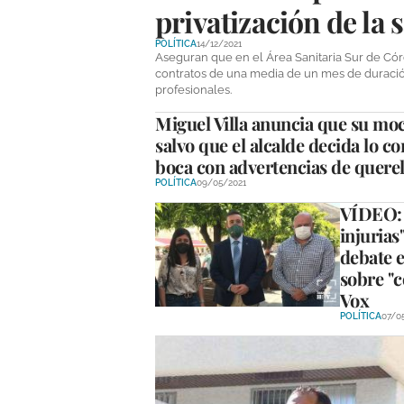
privatización de la 
POLÍTICA
14/12/2021
Aseguran que en el Área Sanitaria Sur de Có
contratos de una media de un mes de duración
profesionales.
Miguel Villa anuncia que su moc
salvo que el alcalde decida lo co
boca con advertencias de querel
POLÍTICA
09/05/2021
VÍDEO: V
injurias
debate 
sobre "
Vox
POLÍTICA
07/0