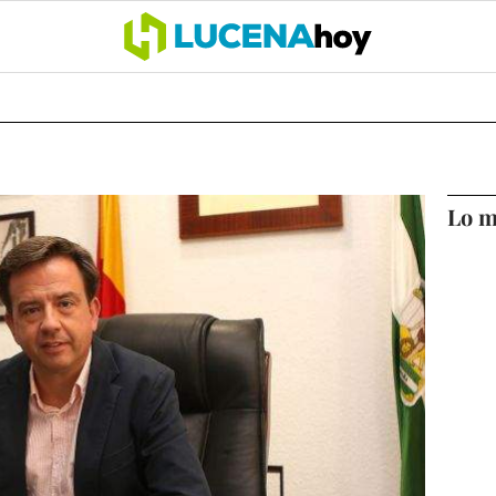
OCIO
COFRADÍAS
DEPORTES
OPINIÓN
CÓRDOBA
SALU
Lo m