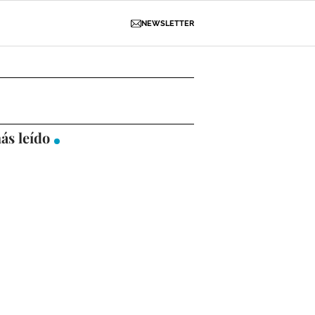
NEWSLETTER
D
OBRAS
NECROLÓGICAS
GALERÍAS
ás leído