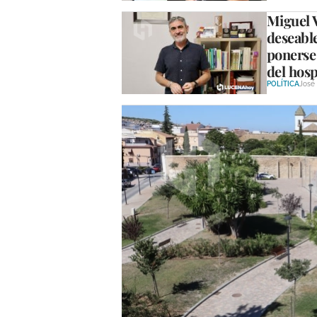
Miguel V
deseable
ponerse 
del hosp
POLÍTICA
José 