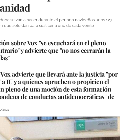
sanidad
rdoba se van a hacer durante el periodo navideños unos 127
 que solo dan para sustituir a uno de cada veinte
ión sobre Vox "se escuchará en el pleno
ntrario" y advierte que "no nos cerrarán la
las"
ox advierte que llevará ante la justicia "por
" a IU y a quienes aprueben o propicien el
en pleno de una moción de esta formación
condena de conductas antidemocráticas" de
5/2021