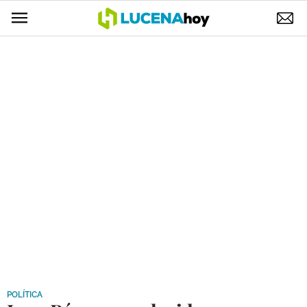
POLÍTICA
AYUNTAMIENTO
ELECCIONES
SUCESOS
ECONOMÍA
DESARROLLO LOCAL
LUCENA EMPRESAS
OCIO
COFRADÍAS
POLÍTICA