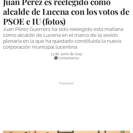
Juan Pérez es reelegido como
DEPORTES
alcalde de Lucena con los votos de
PSOE e IU (fotos)
COMPETICIONES
Juan Pérez Guerrero ha sido reelegido esta mañana
DEPORTE BASE
como alcalde de Lucena en el marco de la sesión
plenaria en la que ha quedado constituida la nueva
OPINIÓN
corporación municipal lucentina
VENTANA CIUDADANA
13 de Junio de 2015
Comentarios
CÓRDOBA
PROVINCIA
SUBBÉTICA HOY
SALUD
OBRAS
NECROLÓGICAS