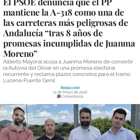
El PSOE denuncia que el PP
DEPORTES
mantiene la A-318 como una de
las carreteras más peligrosas de
COMPETICIONES
Andalucía “tras 8 años de
DEPORTE BASE
promesas incumplidas de Juanma
OPINIÓN
Moreno”
VENTANA CIUDADANA
Alberto Mayoral acusa a Juanma Moreno de convertir
la Autovía del Olivar en una promesa electoral
CÓRDOBA
recurrente y reclama plazos concretos para el tramo
Lucena-Puente Genil
PROVINCIA
Redacción
12 de Mayo de 2026
SUBBÉTICA HOY
Comentarios
SALUD
OBRAS
NECROLÓGICAS