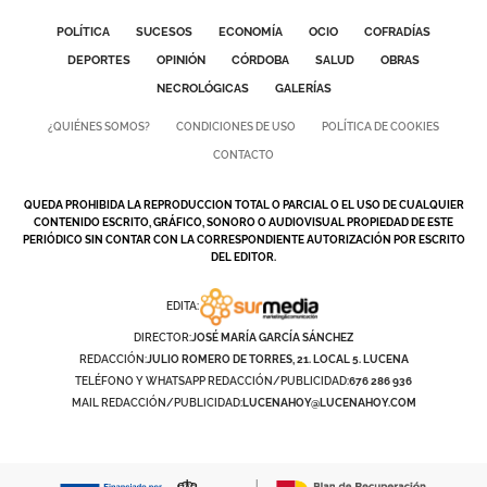
POLÍTICA
SUCESOS
ECONOMÍA
OCIO
COFRADÍAS
DEPORTES
OPINIÓN
CÓRDOBA
SALUD
OBRAS
NECROLÓGICAS
GALERÍAS
¿QUIÉNES SOMOS?
CONDICIONES DE USO
POLÍTICA DE COOKIES
CONTACTO
QUEDA PROHIBIDA LA REPRODUCCION TOTAL O PARCIAL O EL USO DE CUALQUIER
CONTENIDO ESCRITO, GRÁFICO, SONORO O AUDIOVISUAL PROPIEDAD DE ESTE
PERIÓDICO SIN CONTAR CON LA CORRESPONDIENTE AUTORIZACIÓN POR ESCRITO
DEL EDITOR.
EDITA:
DIRECTOR:
JOSÉ MARÍA GARCÍA SÁNCHEZ
REDACCIÓN:
JULIO ROMERO DE TORRES, 21. LOCAL 5. LUCENA
TELÉFONO Y WHATSAPP REDACCIÓN/PUBLICIDAD:
676 286 936
MAIL REDACCIÓN/PUBLICIDAD:
LUCENAHOY@LUCENAHOY.COM