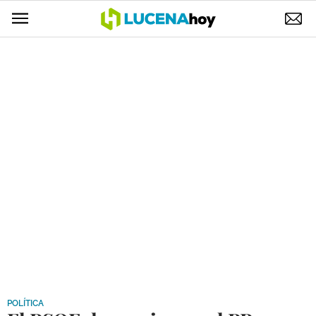
POLÍTICA
AYUNTAMIENTO
ELECCIONES
SUCESOS
ECONOMÍA
DESARROLLO LOCAL
LUCENA EMPRESAS
OCIO
COFRADÍAS
POLÍTICA