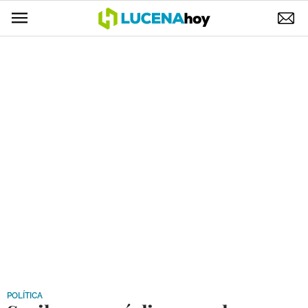
POLÍTICA
AYUNTAMIENTO
ELECCIONES
SUCESOS
ECONOMÍA
DESARROLLO LOCAL
LUCENA EMPRESAS
OCIO
COFRADÍAS
POLÍTICA