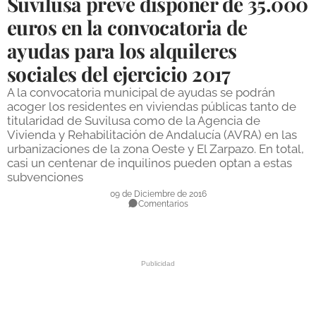
Suvilusa prevé disponer de 35.000
DEPORTES
euros en la convocatoria de
ayudas para los alquileres
COMPETICIONES
sociales del ejercicio 2017
DEPORTE BASE
A la convocatoria municipal de ayudas se podrán
OPINIÓN
acoger los residentes en viviendas públicas tanto de
titularidad de Suvilusa como de la Agencia de
VENTANA CIUDADANA
Vivienda y Rehabilitación de Andalucía (AVRA) en las
urbanizaciones de la zona Oeste y El Zarpazo. En total,
CÓRDOBA
casi un centenar de inquilinos pueden optan a estas
subvenciones
PROVINCIA
09 de Diciembre de 2016
Comentarios
SUBBÉTICA HOY
SALUD
OBRAS
NECROLÓGICAS