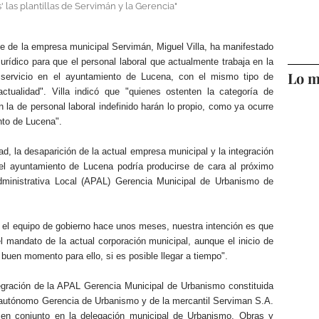
' las plantillas de Servimán y la Gerencia"
 de la empresa municipal Servimán, Miguel Villa, ha manifestado
rídico para que el personal laboral que actualmente trabaja en la
Lo m
servicio en el ayuntamiento de Lucena, con el mismo tipo de
ctualidad". Villa indicó que "quienes ostenten la categoría de
 la de personal laboral indefinido harán lo propio, como ya ocurre
to de Lucena".
ad, la desaparición de la actual empresa municipal y la integración
el ayuntamiento de Lucena podría producirse de cara al próximo
Administrativa Local (APAL) Gerencia Municipal de Urbanismo de
ó el equipo de gobierno hace unos meses, nuestra intención es que
l mandato de la actual corporación municipal, aunque el inicio de
 buen momento para ello, si es posible llegar a tiempo".
tegración de la APAL Gerencia Municipal de Urbanismo constituida
 autónomo Gerencia de Urbanismo y de la mercantil Serviman S.A.
 en conjunto en la delegación municipal de Urbanismo, Obras y