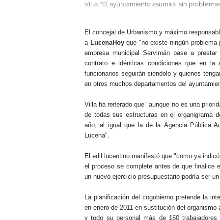
Villa: "El ayuntamiento asumirá 'sin problemas
.
El concejal de Urbanismo y máximo responsable
a
LucenaHoy
que "no existe ningún problema ju
empresa municipal Servimán pase a prestar 
contrato e idénticas condiciones que en la a
funcionarios seguirán siéndolo y quienes tengan
en otros muchos departamentos del ayuntamien
Villa ha reiterado que "aunque no es una priorid
de todas sus estructuras en el organigrama d
año, al igual que la de la Agencia Pública 
Lucena".
El edil lucentino manifestó que "como ya indic
el proceso se complete antes de que finalice e
un nuevo ejercicio presupuestario podría ser un
La planificación del cogobierno pretende la in
en enero de 2011 en sustitución del organismo
y todo su personal más de 160 trabajadores