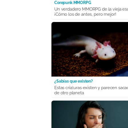
Corepunk MMORPG
Un verdadero MMORPG de la vieja es
¡Cómo los de antes, pero mejor!
¿Sabías que existen?
Estas criaturas existen y parecen saca
de otro planeta