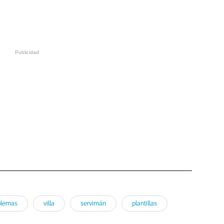
blemas
villa
servimán
plantillas