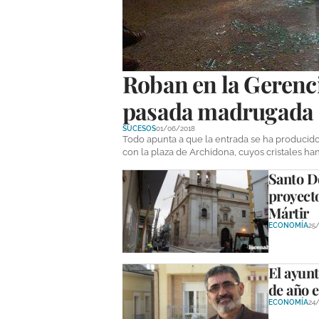
Roban en la Gerenc
pasada madrugada
SUCESOS
01/06/2018
Todo apunta a que la entrada se ha producido
con la plaza de Archidona, cuyos cristales ha
Santo D
proyect
Mártir
ECONOMÍA
25/
El ayunt
de año 
ECONOMÍA
24