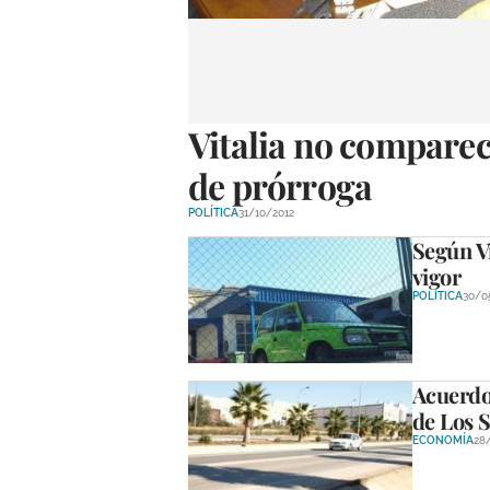
Vitalia no comparec
de prórroga
POLÍTICA
31/10/2012
Según Vi
vigor
POLÍTICA
30/0
Acuerdo 
de Los 
ECONOMÍA
28