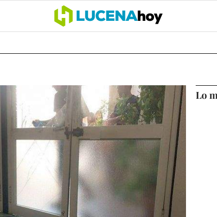
OCIO
COFRADÍAS
DEPORTES
OPINIÓN
CÓRDOBA
SALU
Lo m