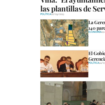
las plantillas de Se
POLÍTICA
02/09/2013
La Geren
140 par
ECONOMÍA
02
El Gobie
Gerenci
POLÍTICA
24/0