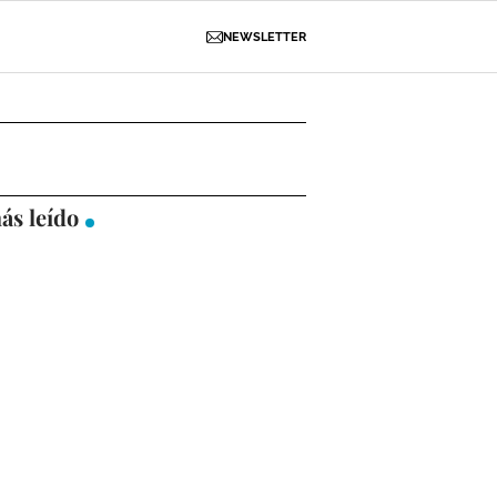
NEWSLETTER
D
OBRAS
NECROLÓGICAS
GALERÍAS
ás leído