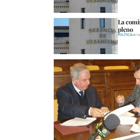
La comis
pleno
POLÍTICA
28/1