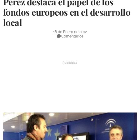
Pérez destaca el papel de los
DEPORTES
fondos europeos en el desarrollo
local
COMPETICIONES
DEPORTE BASE
18 de Enero de 2012
Comentarios
OPINIÓN
VENTANA CIUDADANA
CÓRDOBA
PROVINCIA
SUBBÉTICA HOY
SALUD
OBRAS
NECROLÓGICAS