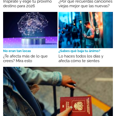
Inspírate y elige tu próximo
¿Por qué recuerdas canciones
destino para 2026
viejas mejor que las nuevas?
No eran tan locas
¿Sabes qué baja tu ánimo?
¿Te afecta más de lo que
Lo haces todos los días y
crees? Mira esto
afecta cómo te sientes