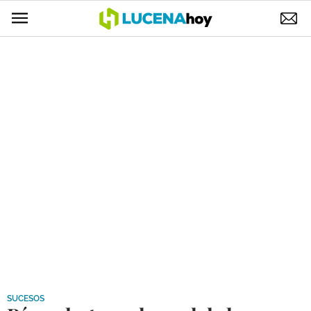
POLÍTICA
AYUNTAMIENTO
ELECCIONES
SUCESOS
ECONOMÍA
DESARROLLO LOCAL
LUCENA EMPRESAS
OCIO
COFRADÍAS
SUCESOS