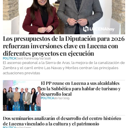
GALERÍAS
Los presupuestos de la Diputación para 2026
refuerzan inversiones clave en Lucena con
diferentes proyectos en ejecución
POLÍTICA
David Ramírez
09/01/2026
El ascenso peatonal a la Sierra de Aras, la mejora de la canalización de
Zambra y el carril entre Las Navas y Moriles centran las principales
actuaciones previstas
El PP reune en Lucena a sus alcaldables
en la Subbética para hablar de turismo y
desarrollo local
POLÍTICA
16/02/2019
Dos seminarios analizarán el desarrollo del centro histórico
de Lucena vinculado a la cultura y el patrimonio
POLÍTICA
13/02/2019