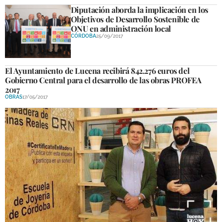
Diputación aborda la implicación en los
Objetivos de Desarrollo Sostenible de
ONU en administración local
CÓRDOBA
25/09/2017
El Ayuntamiento de Lucena recibirá 842.276 euros del
Gobierno Central para el desarrollo de las obras PROFEA
2017
OBRAS
17/05/2017