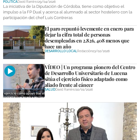
POLÍTICA
David Ramírez
29/04/2026
DEPORTES
La iniciativa de la Diputación de Córdoba, tiene como objetivo el
impulso a la FP Dual y acerca al alumnado al sector hostelero con la
participación del chef Luis Contreras
COMPETICIONES
El paro repuntó levemente en enero para
DEPORTE BASE
dejar la cifra total de personas
desempleadas en 2.826, 408 menos que
OPINIÓN
hace un año
DESARROLLO LOCAL
Redacción
03/02/2026
VENTANA CIUDADANA
VÍDEO | Un programa pionero del Centro
CÓRDOBA
de Desarrollo Universitario de Lucena
sitúa el ejercicio físico adaptado como
PROVINCIA
aliado frente al cáncer
SALUD
David Ramírez
10/01/2026
SUBBÉTICA HOY
SALUD
OBRAS
NECROLÓGICAS