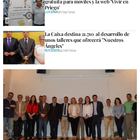
gratuita para móviles y la web 'Vivir en
Priego'
LUCENA
16/09/2014
La Caixa destina 21.710  al desarrollo de
unos talleres que ofrecerá "Nuestros
Ángeles"
SUCESOS
15/06/2014