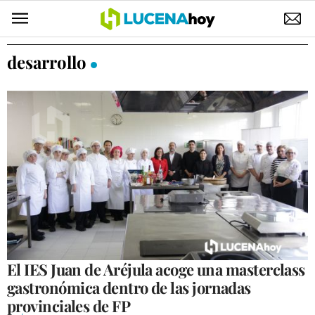
POLÍTICA
desarrollo
AYUNTAMIENTO
ELECCIONES
SUCESOS
ECONOMÍA
DESARROLLO LOCAL
LUCENA EMPRESAS
OCIO
El IES Juan de Aréjula acoge una masterclass
gastronómica dentro de las jornadas
COFRADÍAS
provinciales de FP