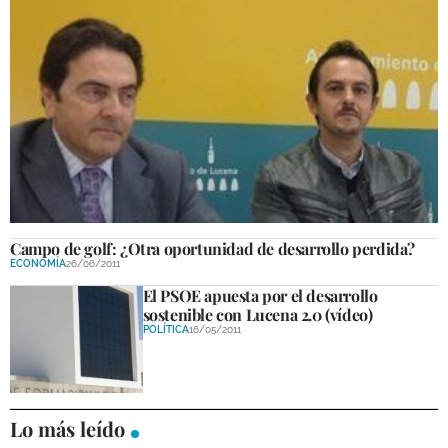
Fomento y Empleo será ahora Innovación y
Desarrollo
ECONOMÍA
27/12/2011
Campo de golf: ¿Otra oportunidad de desarrollo perdida?
ECONOMÍA
26/06/2011
El PSOE apuesta por el desarrollo
sostenible con Lucena 2.0 (vídeo)
POLÍTICA
16/05/2011
Lo más leído