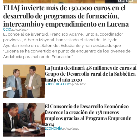
El IAJ invierte más de 130.000 euros en el
desarrollo de programas de formación,
intercambio y emprendimiento en Lucena
OCIO
22/02/2017
El concejal de juventud, Francisco Adame, junto al coordinador
provincial, Alberto Mayoral, han visitado el stand del IAJ y del
Ayuntamiento en el Salón del Estudiante y han destacado que
"Lucena se ha convertido en punto de encuentro de los jóvenes de
Andalucía para hablar de Educación"
La Junta destinará 4.8 millones de euros al
Grupo de Desarrollo rural de la Subbética
hasta el año 2020
SUBBÉTICA HOY
14/07/2016
El Consorcio de Desarrollo Económico
favorece la creación de 138 nuevos
empleos gracias al Programa Emprende
2014
ECONOMÍA
24/02/2015