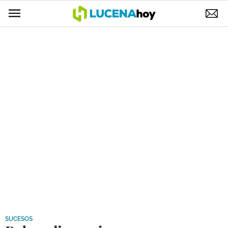
POLÍTICA
AYUNTAMIENTO
ELECCIONES
SUCESOS
ECONOMÍA
DESARROLLO LOCAL
LUCENA EMPRESAS
OCIO
COFRADÍAS
SUCESOS