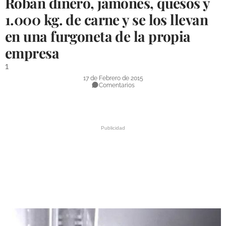
Roban dinero, jamones, quesos y
DEPORTES
1.000 kg. de carne y se los llevan
en una furgoneta de la propia
COMPETICIONES
empresa
DEPORTE BASE
1
OPINIÓN
17 de Febrero de 2015
Comentarios
VENTANA CIUDADANA
CÓRDOBA
PROVINCIA
SUBBÉTICA HOY
SALUD
OBRAS
NECROLÓGICAS