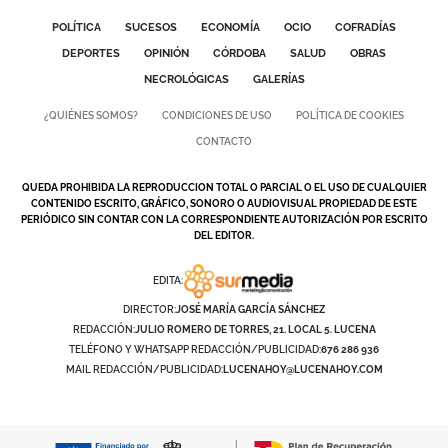
POLÍTICA
SUCESOS
ECONOMÍA
OCIO
COFRADÍAS
DEPORTES
OPINIÓN
CÓRDOBA
SALUD
OBRAS
NECROLÓGICAS
GALERÍAS
¿QUIÉNES SOMOS?
CONDICIONES DE USO
POLÍTICA DE COOKIES
CONTACTO
QUEDA PROHIBIDA LA REPRODUCCION TOTAL O PARCIAL O EL USO DE CUALQUIER
CONTENIDO ESCRITO, GRÁFICO, SONORO O AUDIOVISUAL PROPIEDAD DE ESTE
PERIÓDICO SIN CONTAR CON LA CORRESPONDIENTE AUTORIZACIÓN POR ESCRITO
DEL EDITOR.
EDITA:
DIRECTOR:
JOSÉ MARÍA GARCÍA SÁNCHEZ
REDACCIÓN:
JULIO ROMERO DE TORRES, 21. LOCAL 5. LUCENA
TELÉFONO Y WHATSAPP REDACCIÓN/PUBLICIDAD:
676 286 936
MAIL REDACCIÓN/PUBLICIDAD:
LUCENAHOY@LUCENAHOY.COM