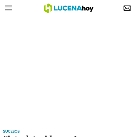
POLÍTICA
AYUNTAMIENTO
ELECCIONES
SUCESOS
ECONOMÍA
DESARROLLO LOCAL
LUCENA EMPRESAS
OCIO
COFRADÍAS
SUCESOS