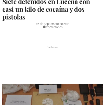
Siete detenidos en Lucena con
DEPORTES
casi un kilo de cocaína y dos
pistolas
COMPETICIONES
DEPORTE BASE
06 de Septiembre de 2013
Comentarios
OPINIÓN
VENTANA CIUDADANA
CÓRDOBA
PROVINCIA
SUBBÉTICA HOY
SALUD
OBRAS
NECROLÓGICAS